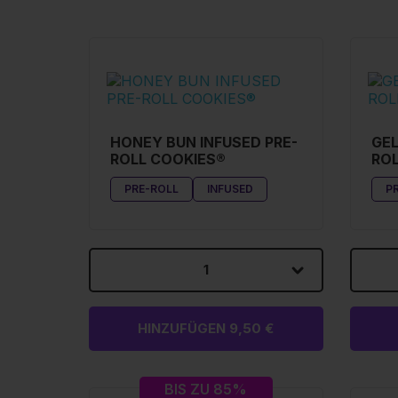
HONEY BUN INFUSED PRE-
GEL
ROLL COOKIES®
ROL
PRE-ROLL
INFUSED
P
1
HINZUFÜGEN 9,50 €
BIS ZU 85%