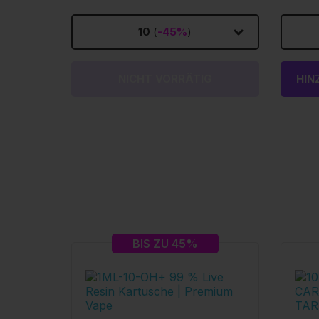
10
(
-45%
)
NICHT VORRÄTIG
HIN
BIS ZU 45%