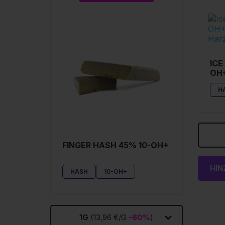
ICE
OH
H
FINGER HASH 45% 10-OH+
HI
HASH
10-OH+
1G
(13,96 €/G
-60%
)