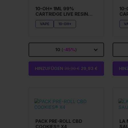
10-OH+ 1ML 99%
10-
CARTRIDGE LIVE RESIN
CAR
MIRACLE ALIEN COOKIES
TA
VAPE
10-OH+
V
10
(
-45%
)
HINZUFÜGEN
39,90 €
29,93 €
HIN
PACK PRE-ROLL CBD
LA 
COOKIES® X4
SA