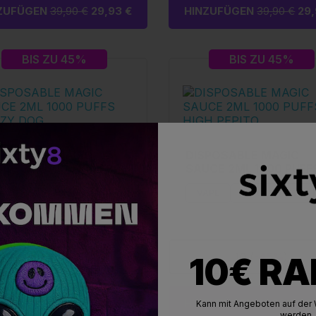
ZUFÜGEN
39,90 €
29,93 €
HINZUFÜGEN
39,90 €
29,
BIS ZU 45%
BIS ZU 45%
POSABLE MAGIC
DISPOSABLE MAGIC
CE 2ML 1000 PUFFS
SAUCE 2ML 1000 PUFF
AZY DOG
HIGH PEPITO
APE
MAGIC SAUCE
VAPE
MAGIC SAUCE
10
(
-45%
)
10
(
-45%
)
10€ R
NICHT VORRÄTIG
HINZUFÜGEN
45,90 €
34,
Kann mit Angeboten auf der 
werden