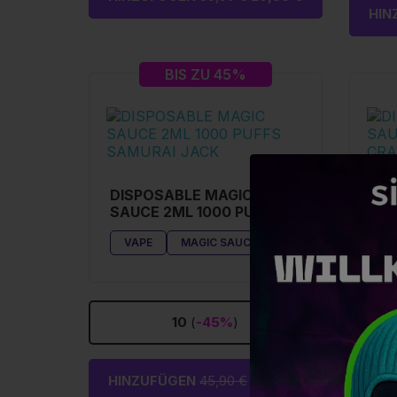
HIN
BIS ZU 45%
DISPOSABLE MAGIC
DIS
SAUCE 2ML 1000 PUFFS
SAU
SAMURAI JACK
CR
VAPE
MAGIC SAUCE
V
10
(
-45%
)
HINZUFÜGEN
45,90 €
34,43 €