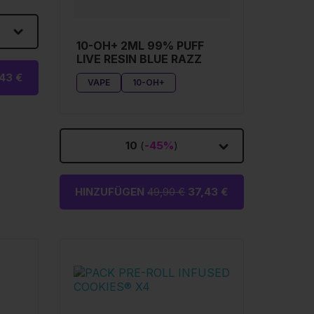
10-OH+ 2ML 99% PUFF
LIVE RESIN BLUE RAZZ
43 €
VAPE
10-OH+
10
(
-45%
)
HINZUFÜGEN
49,90 €
37,43 €