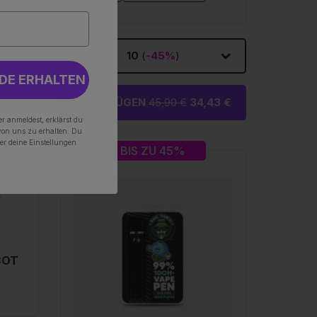
10
(
-45%
)
DE ERHALTEN
HINZUFÜGEN
45,90 €
34,43 €
r anmeldest, erklärst du
von uns zu erhalten. Du
er deine Einstellungen
BIS ZU 45%
COT