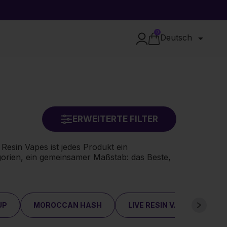
0

Deutsch
ERWEITERTE FILTER
esin Vapes ist jedes Produkt ein
gorien, ein gemeinsamer Maßstab: das Beste,
UP
MOROCCAN HASH
LIVE RESIN VAPES
S