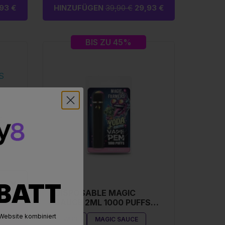
93 €
HINZUFÜGEN
39,90 €
29,93 €
BIS ZU 45%
S
ABATT
DISPOSABLE MAGIC
SAUCE 2ML 1000 PUFFS
YODA ICE CREAM
43 €
Website kombiniert
VAPE
MAGIC SAUCE