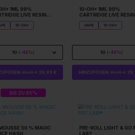
OH+ 1ML 99%
10-OH+ 1ML 99%
TRIDGE LIVE RESIN
CARTRIDGE LIVE RESIN
RT APRICOTT
BLUE RAZZ
APE
10-OH+
VAPE
10-OH+
10
(
-45%
)
10
(
-45%
)
ZUFÜGEN
39,90 €
29,93 €
HINZUFÜGEN
39,90 €
29,
BIS ZU 85%
MOUSSE 50 % MAGIC
PRE-ROLL LIGHT & GO 
UCE HASH
LAB®