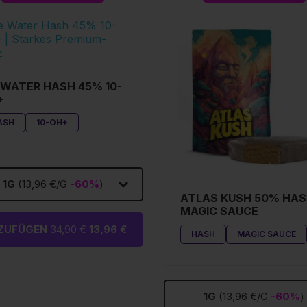
 WATER HASH 45% 10-
+
ASH
10-OH+
1G
(13,96 €/G
-60%
)
ATLAS KUSH 50% HA
MAGIC SAUCE
NZUFÜGEN
34,90 €
13,96 €
HASH
MAGIC SAUCE
1G
(13,96 €/G
-60%
)