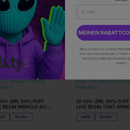
MEINEN RABATTCO
Wenn du dich für unseren Newslette
dich damit einverstanden, E-Mails 
kannst dich jederzeit abmelden od
BIS ZU 45%
BIS ZU 45%
ändern.
OH+ 2ML 99% PUFF
10-OH+ 2ML 99% PUFF
E RESIN MIRACLE ALIEN
LIVE RESIN TART APRI
OKIES
APE
10-OH+
VAPE
10-OH+