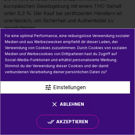
europäischen Gesetzgebung mit einem THC-Gehalt
unter 0,3 %. Der Kauf bei zertifizierten Händlern ist
unerlässlich, um Sicherheit und Authentizität zu
gewährleisten.
Für eine optimal Performance, eine reibungslose Verwendung sozialer
HEC-10 VAPES
Medien und aus Werbezwecken empfiehlt dir dieser Laden, der
Beschreibung der HEC-10 Vapes
Verwendung von Cookies zuzustimmen. Durch Cookies von sozialen
Medien und Werbecookies von Drittparteien hast du Zugriff auf
Die HEC-10 Reihe besteht aus disposable Puffs und
Social-Media-Funktionen und erhältst personalisierte Werbung.
vorgefüllten cartridge mit hoher CBD-Konzentration,
Stimmst du der Verwendung dieser Cookies und der damit
die speziell für ein kraftvolles und konstantes Erlebnis
verbundenen Verarbeitung deiner persönlichen Daten zu?
entwickelt wurden. Diese Produkte bieten ein perfektes
Gleichgewicht zwischen Potenz und Geschmack.
tune
Einstellungen
Stärke und spezifische Effekte
clear
ABLEHNEN
Dank ihres hohen CBD-Gehalts bieten HEC-10 Vapes
einen ausgeprägten entspannenden Effekt, ideal zur
Linderung von Stress, Muskelverspannungen und zur
done_all
AKZEPTIEREN
Förderung von relax.