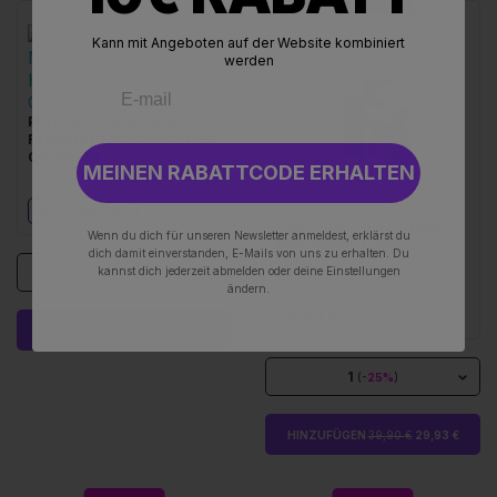
BIS ZU 45%
Kann mit Angeboten auf der Website kombiniert
werden
PUFF ADIOS MOTHER
F*CKER! HEMP DERIVED 5G
COOKIES®
MEINEN RABATTCODE ERHALTEN
VAPE
INFUSED
CARTRIDGE HEC-10 1ML
Wenn du dich für unseren Newsletter anmeldest, erklärst du
KIWI SORBET 99%
dich damit einverstanden, E-Mails von uns zu erhalten. Du
kannst dich jederzeit abmelden oder deine Einstellungen
1
ändern.
VAPE
HEC-10
HINZUFÜGEN 59,50 €
1
(
-25%
)
HINZUFÜGEN
39,90 €
29,93 €