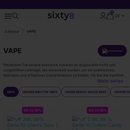
KOSTENLOSE LIEFERUNG AB 49€
0
DISKRETE VERPACKUNG
Zuhause
VAPE
VAPE
ERWEITERTE FILTER
Entdecken Sie unsere exklusive Auswahl an disposable Puffs und
vorgefüllten cartridge, die entwickelt wurden, um ein praktisches,
diskretes und effektives Dampferlebnis zu bieten. Ob Sie die Sanftheit
Mehr sehen
von CBD, die Potenz von THCA oder die raffinierten Aromen von MAGIC
SAUCE, HEC-10 und HHX suchen, unsere Produkte werden streng
getestet und entsprechen den höchsten Standards.
VAPE
UNSERE NIKOTIN-VAPE
UNSER MAGIC SAUCE VAPE
UNSERE 1
BIS ZU 45%
BIS ZU 45%