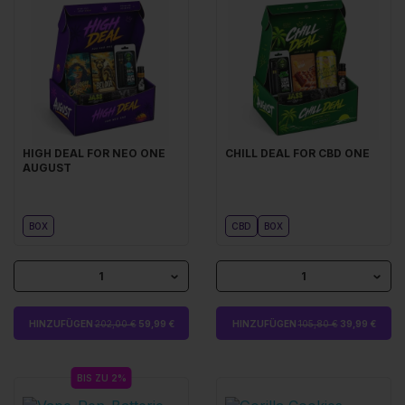
HIGH DEAL FOR NEO ONE
CHILL DEAL FOR CBD ONE
AUGUST
BOX
CBD
BOX
1
1
HINZUFÜGEN
202,00 €
59,99 €
HINZUFÜGEN
105,80 €
39,99 €
BIS ZU 2%