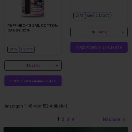
VAPE
MAGIC SAUCE
PUFF HEC-10 2ML COTTON
CANDY 99%
10
(
-45%
)
HINZUFÜGEN
39,90 €
29,93 €
VAPE
HEC-10
1
(
-25%
)
HINZUFÜGEN
49,90 €
37,43 €
Anzeigen 1-48 von 152 Artikel(n)
1

Nächste
2
3
4