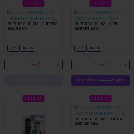
BIS ZU 45%
BIS ZU 45%
PUFF HEC-10 2ML CHERRY
PUFF HEC-10 2ML KIWI
SOUR 99%
SORBET 99%
VAPE
HEC-10
VAPE
HEC-10
1
1
(
-25%
)
(
-25%
)
NICHT VORRÄTIG
HINZUFÜGEN
49,90 €
37,43 €
BIS ZU 45%
BIS ZU 45%
PUFF HEC-10 2ML LEMON
CHEESE 99%