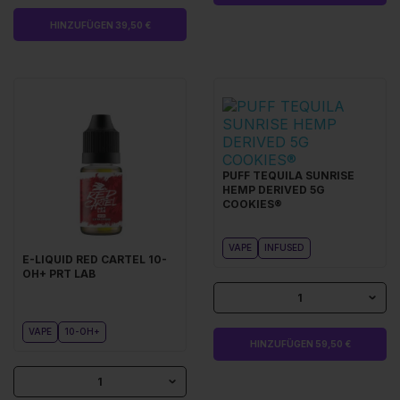
HINZUFÜGEN 39,50 €
PUFF TEQUILA SUNRISE
HEMP DERIVED 5G
COOKIES®
VAPE
INFUSED
E-LIQUID RED CARTEL 10-
OH+ PRT LAB
1
VAPE
10-OH+
HINZUFÜGEN 59,50 €
1