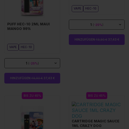
VAPE
HEC-10
PUFF HEC-10 2ML MAUI
1
(
-25%
)
MANGO 99%
HINZUFÜGEN
49,90 €
37,43 €
VAPE
HEC-10
1
(
-25%
)
HINZUFÜGEN
49,90 €
37,43 €
BIS ZU 45%
BIS ZU 45%
CARTRIDGE MAGIC SAUCE
1ML CRAZY DOG