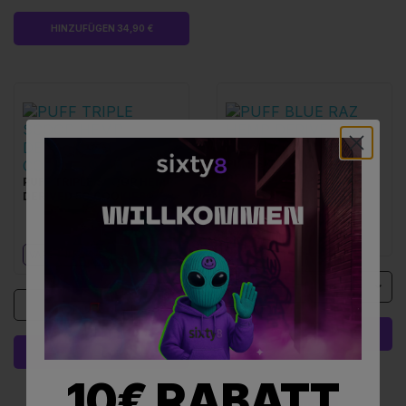
HINZUFÜGEN 34,90 €
PUFF BLUE RAZ HEMP
DERIVED 5G COOKIES®
PUFF TRIPLE SCOOP HEMP
DERIVED 5G COOKIES®
VAPE
INFUSED
VAPE
INFUSED
1
1
HINZUFÜGEN 59,50 €
HINZUFÜGEN 59,50 €
10€ RABATT