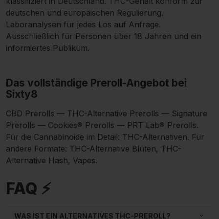
klassifiziert in Deutschland. THC-Gehalt konform zur
deutschen und europäischen Regulierung.
Laboranalysen für jedes Los auf Anfrage.
Ausschließlich für Personen über 18 Jahren und ein
informiertes Publikum.
Das vollständige Preroll-Angebot bei
Sixty8
CBD Prerolls
— THC-Alternative Prerolls —
Signature
Prerolls
—
Cookies® Prerolls
—
PRT Lab® Prerolls
.
Für die Cannabinoide im Detail:
THC-Alternativen
. Für
andere Formate:
THC-Alternative Blüten
,
THC-
Alternative Hash
,
Vapes
.
FAQ ⚡
WAS IST EIN ALTERNATIVES THC-PREROLL?