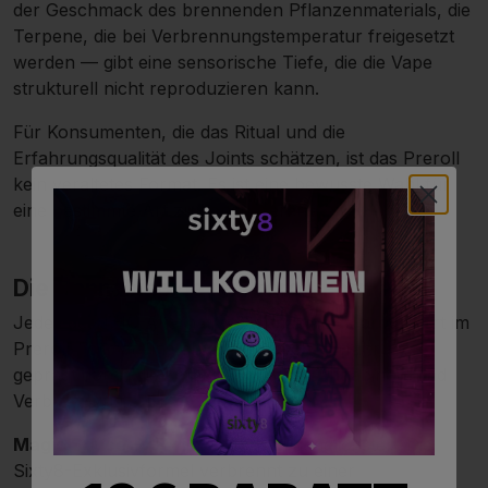
der Geschmack des brennenden Pflanzenmaterials, die
Terpene, die bei Verbrennungstemperatur freigesetzt
werden — gibt eine sensorische Tiefe, die die Vape
strukturell nicht reproduzieren kann.
Für Konsumenten, die das Ritual und die
Erfahrungsqualität des Joints schätzen, ist das Preroll
kein veraltetes Format. Es ist eine bewusste Wahl für
eine bestimmte Art zu konsumieren.
Die Cannabinoide im Preroll-Format
Jedes der THC-Alternative-Cannabinoide produziert im
Preroll-Format eine charakteristische Erfahrung —
geprägt durch die Kombination aus Cannabinoid und
Verbrennung.
Magic Sauce-Prerolls
sind die zugänglichsten. Die
Sixty8-Exklusivformel verbrennt zu einer