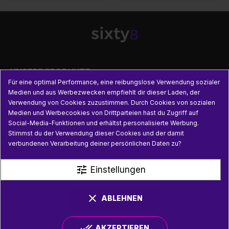

UNSERE PRODUKTE
Für eine optimal Performance, eine reibungslose Verwendung sozialer
Medien und aus Werbezwecken empfiehlt dir dieser Laden, der

PRAKTISCHE INFORMATIONEN
Verwendung von Cookies zuzustimmen. Durch Cookies von sozialen
Medien und Werbecookies von Drittparteien hast du Zugriff auf
Social-Media-Funktionen und erhältst personalisierte Werbung.

NÜTZLICHE LINKS
Stimmst du der Verwendung dieser Cookies und der damit
verbundenen Verarbeitung deiner persönlichen Daten zu?
tune
Einstellungen
clear
ABLEHNEN
done_all
AKZEPTIEREN