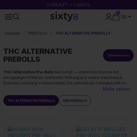
2 GEKAUFT = 1 GRATIS
0
24-STUNDEN-VERSAND
Zuhause
PREROLLS
THC ALTERNATIVE PREROLLS
THC ALTERNATIVE
ERWEITERTE FILTER
PREROLLS
THC-Alternative Pre-Rolls
bei Sixty8 — intensives Erlebnis mit
einzigartigen Effekten, kraftvoller Wirkung und vollem Geschmack.
Schnelle Lieferung in Deutschland. Die alternativen Cannabinoide im
Mehr sehen
klassischen Joint-Format — für Konsumenten, die die Verbrennung
bewusst der Vape vorziehen. Sofort einsatzbereit, ohne Kompromiss
bei der Intensität.
THC ALTERNATIVE PREROLLS
CBD PREROLLS