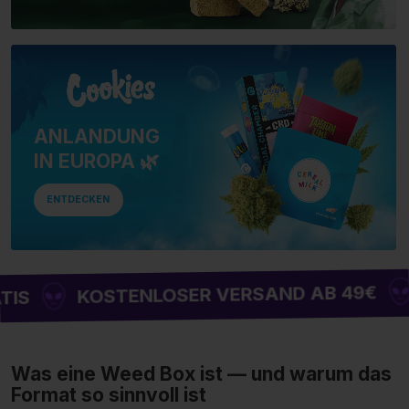
ANLANDUNG
IN EUROPA 🌿
ENTDECKEN
BIS
KOSTENLOSER VERSAND AB 49€
Was eine Weed Box ist — und warum das
Format so sinnvoll ist