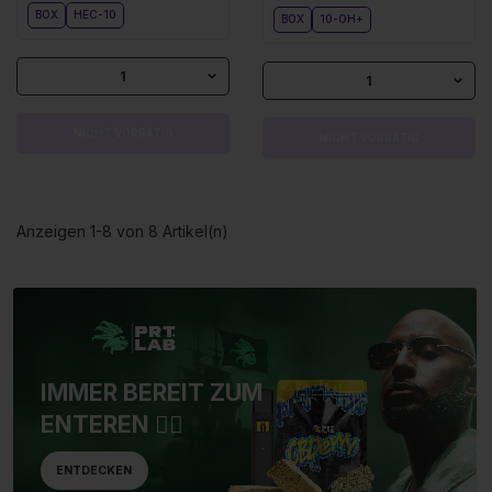
BOX
HEC-10
BOX
10-OH+
1
1
NICHT VORRÄTIG
NICHT VORRÄTIG
Anzeigen 1-8 von 8 Artikel(n)
IMMER BEREIT ZUM
ENTEREN 🏴‍☠️
ENTDECKEN