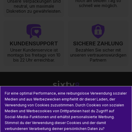
noch am selben Tag so
Unsere Verpackungen sind
schnell wie möglich.
neutral, um maximale
Diskretion zu gewährleisten.
KUNDENSUPPORT
SICHERE ZAHLUNG
Unser Kundenservice ist
Bezahlen Sie sicher mit
montags bis freitags von 10
unseren vertrauenswürdigen
bis 22 Uhr erreichbar.
Partnern
Für eine optimal Performance, eine reibungslose Verwendung sozialer
Medien und aus Werbezwecken empfiehlt dir dieser Laden, der
Verwendung von Cookies zuzustimmen. Durch Cookies von sozialen

UNSERE PRODUKTE
Medien und Werbecookies von Drittparteien hast du Zugriff auf
Social-Media-Funktionen und erhältst personalisierte Werbung.

PRAKTISCHE INFORMATIONEN
Stimmst du der Verwendung dieser Cookies und der damit
verbundenen Verarbeitung deiner persönlichen Daten zu?