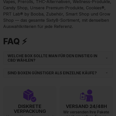
Vapes
,
Prerolls
,
THC-Alternativen
,
Wellness-Produkte
,
Candy Shop
,
Unsere Premium-Produkte
,
Cookies®
,
PRT Lab® by Booba
,
Zubehör
,
Smart Shop
und
Grow
Shop
— das gesamte Sixty8-Sortiment, mit denselben
Auswahlkriterien für jede Referenz.
FAQ ⚡
WELCHE BOX SOLLTE MAN FÜR DEN EINSTIEG IN
CBD WÄHLEN?
SIND BOXEN GÜNSTIGER ALS EINZELNE KÄUFE?
DISKRETE
VERSAND 24/48H
VERPACKUNG
Wir versenden Ihre Pakete