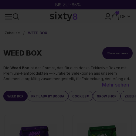
2 GEKAUFT = 1 GRATIS
0
DISKRETE VERPACKUNG
Zuhause
WEED BOX
WEED BOX
ERWEITERTE FILTER
Die
Weed Box
ist das Format, das für dich denkt. Exklusive Boxen mit
Premium-Hanfprodukten — kuratierte Selektionen aus unserem
Sortiment, sorgfältig zusammengestellt, für Entdeckung, Vertiefung oder
Mehr sehen
Verschenken. Ideal zum Entdecken oder Verschenken — schnelle
Lieferung in Deutschland. Entdecke unsere
Neuheiten
und
Top-
Angebote
für die neuesten Boxen.
WEED BOX
PRT LAB® BY BOOBA
COOKIES®
GROW SHOP
ZUBEH