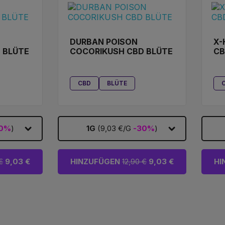
DURBAN POISON
X-
 BLÜTE
COCORIKUSH CBD BLÜTE
CB
CBD
BLÜTE
30%
)
1G
(9,03 €/G
-30%
)
€
9,03 €
HINZUFÜGEN
12,90 €
9,03 €
HI