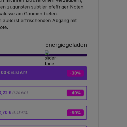
ch mit ihren Zitrusaromen verzaubern,
en zugunsten subtiler pfeffriger Noten,
likatesse am Gaumen bieten.
en äußerst erfrischenden Abgang mit
ote.
Energiegeladen
,03 €
(9.03 €/G)
-30%
3,22 €
-40%
(7.74 €/G)
,70 €
-50%
(6.45 €/G)