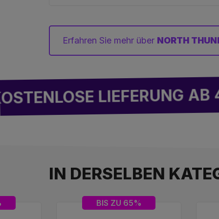
Erfahren Sie mehr über
NORTH THUN
OSE LIEFERUNG AB 49€
IN DERSELBEN KATEG
%
BIS ZU 65%