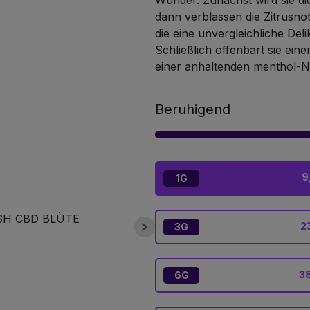
Wunder. Zunächst wird sie di
dann verblassen die Zitrusnot
die eine unvergleichliche De
Schließlich offenbart sie ein
einer anhaltenden menthol-N
Beruhigend
9
1G
2
3G
38
6G