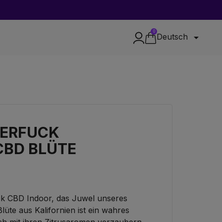
0

Deutsch
ERFUCK
CBD BLÜTE
uck CBD Indoor, das Juwel unseres
üte aus Kalifornien ist ein wahres