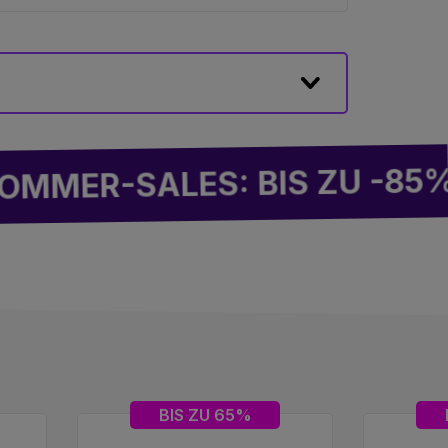
KO
-SALES: BIS ZU -85%
BIS ZU 65%