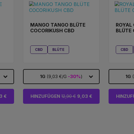
MANGO TANGO BLÜTE
ROYAL 
COCORIKUSH CBD
BLÜTE
CBD
BLÜTE
CBD
1G
(9,03 €/G
-30%
)
1G
3 €
HINZUFÜGEN
12,90 €
9,03 €
HINZU