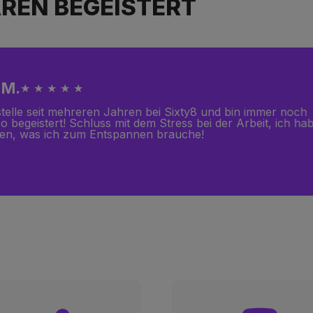
REN BEGEISTERT
ine R.
★ ★ ★ ★ ☆
be ein CBD-Harz bestellt und muss zugeben, dass es wirkli
schlecht ist, insbesondere was Geschmack und Konsistenz a
er Wermutstropfen: Ich habe meine Bestellung 24 Stunden
gesehenen Lieferfrist erhalten. Ich werde es trotzdem bal
 versuchen!