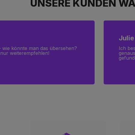
UNSERE KUNDEN WA
Anto
 Sixty8 und bin immer noch
Ich ha
ress bei der Arbeit, ich habe
nicht 
rauche!
Einzig
der vor
einmal