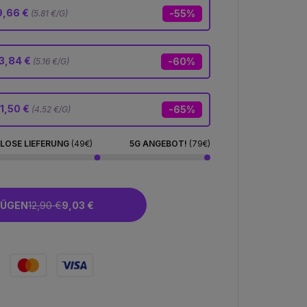
9,66 €
-55%
(5.81 €/G)
3,84 €
-60%
(5.16 €/G)
1,50 €
-65%
(4.52 €/G)
LOSE LIEFERUNG
(49€)
5G ANGEBOT!
(79€)
FÜGEN
12,90 €
9,03 €