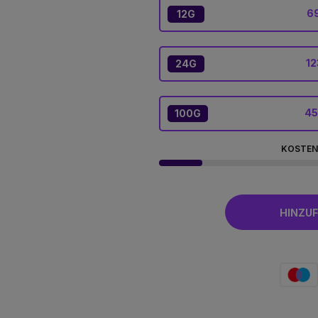
6
12G
12
24G
45
100G
KOSTEN
HINZU