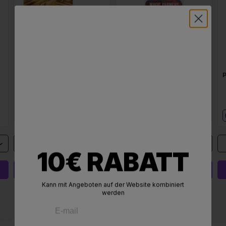
LA MOUSSE 50 % MAGIC
CARTRIDGE MAGIC SAUCE
SAUCE HASH
1ML SAMURAI JACK
HASH
MAGIC SAUCE
VAPE
MAGIC SAUCE
1G
10
(13,96 €/G
-60%
)
(
-45%
)
10€ RABATT
HINZUFÜGEN
34,90 €
13,96 €
HINZUFÜGEN
39,90 €
29,93 €
Kann mit Angeboten auf der Website kombiniert
werden
ALLE PRODUKTE