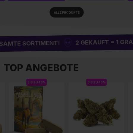
ALLE PRODUKTE
K
2 GEKAUFT = 1 GRATIS
SORTIMENT!
TOP ANGEBOTE
BIS ZU 40%
BIS ZU 40%