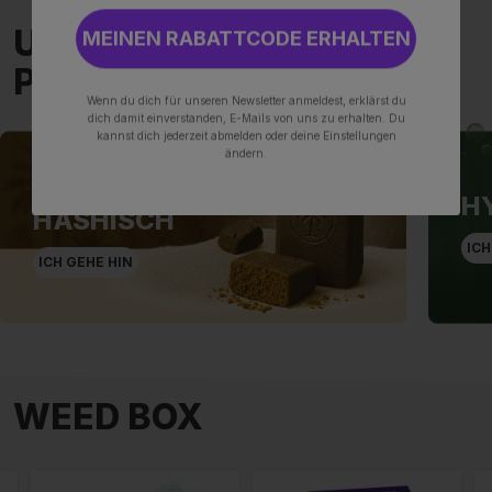
UNSERE PREMIUM-
MEINEN RABATTCODE ERHALTEN
PRODUKTE
Wenn du dich für unseren Newsletter anmeldest, erklärst du
dich damit einverstanden, E-Mails von uns zu erhalten. Du
kannst dich jederzeit abmelden oder deine Einstellungen
ändern.
MAROKKANISCHE
H
HASHISCH
ICH
ICH GEHE HIN
WEED BOX