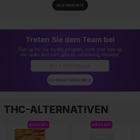
ALLE PRODUKTE
Treten Sie dem Team bei
Sign up for our loyalty program, work your way up
the ranks and earn gifts by completing missions!
THC-ALTERNATIVEN
BIS ZU 85%
BIS ZU 45%