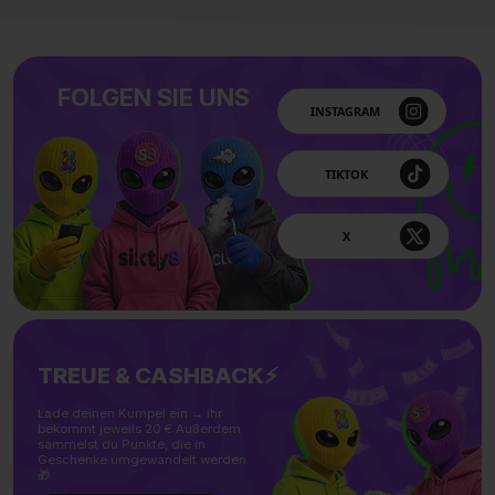
FOLGEN SIE UNS
TREUE & CASHBACK⚡
Lade deinen Kumpel ein → ihr
bekommt jeweils 20 € Außerdem
sammelst du Punkte, die in
Geschenke umgewandelt werden.
🎁