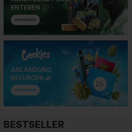
ENTEREN 🏴‍☠️
ENTDECKEN
ANLANDUNG
IN EUROPA 🌿
ENTDECKEN
BESTSELLER