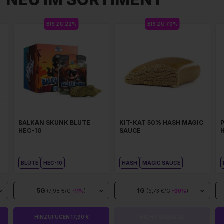
BIS ZU 22%
BIS ZU 70%
BALKAN SKUNK BLÜTE
KIT-KAT 50% HASH MAGIC
HEC-10
SAUCE
BLÜTE
HEC-10
HASH
MAGIC SAUCE
5G
1G
(7,98 €/G
-11%
)
(9,73 €/G
-30%
)
HINZUFÜGEN 17,90 €
NICHT VORRÄTIG