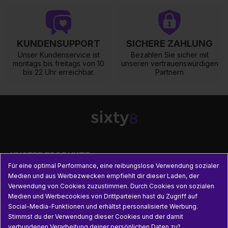
KUNDENSUPPORT
SICHERE ZAHLUNG
Unser Kundenservice ist
Bezahlen Sie sicher mit
montags bis freitags von 10
unseren vertrauenswürdigen
bis 22 Uhr erreichbar.
Partnern

UNSERE PRODUKTE
Für eine optimal Performance, eine reibungslose Verwendung sozialer
Medien und aus Werbezwecken empfiehlt dir dieser Laden, der

PRAKTISCHE INFORMATIONEN
Verwendung von Cookies zuzustimmen. Durch Cookies von sozialen
Medien und Werbecookies von Drittparteien hast du Zugriff auf
Social-Media-Funktionen und erhältst personalisierte Werbung.

NÜTZLICHE LINKS
Stimmst du der Verwendung dieser Cookies und der damit
verbundenen Verarbeitung deiner persönlichen Daten zu?