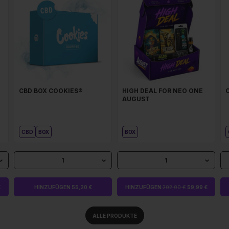
CBD BOX COOKIES®
HIGH DEAL FOR NEO ONE
AUGUST
CBD
BOX
BOX
1
1
€
HINZUFÜGEN 55,20 €
HINZUFÜGEN
202,00 €
59,99 €
ALLE PRODUKTE