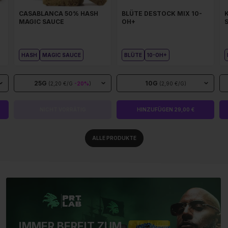
CASABLANCA 50% HASH
BLÜTE DESTOCK MIX 10-
MAGIC SAUCE
OH+
HASH
MAGIC SAUCE
BLÜTE
10-OH+
25G
10G
(2,20 €/G
-20%
)
(2,90 €/G)
NICHT VORRÄTIG
HINZUFÜGEN 29,00 €
ALLE PRODUKTE
IMMER BEREIT ZUM