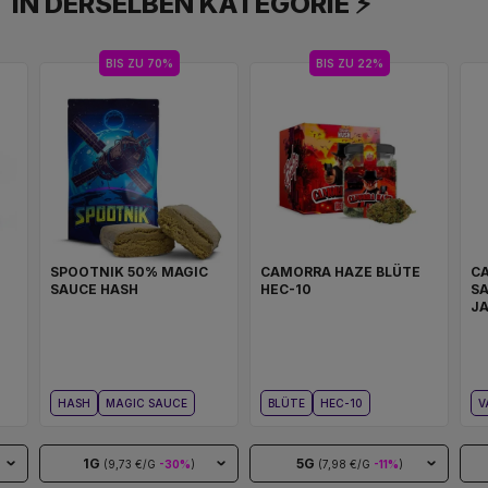
IN DERSELBEN KATEGORIE ⚡
BIS ZU 70%
BIS ZU 22%
SPOOTNIK 50% MAGIC
CAMORRA HAZE BLÜTE
CA
SAUCE HASH
HEC-10
SA
J
HASH
MAGIC SAUCE
BLÜTE
HEC-10
V
1G
5G
(9,73 €/G
-30%
)
(7,98 €/G
-11%
)