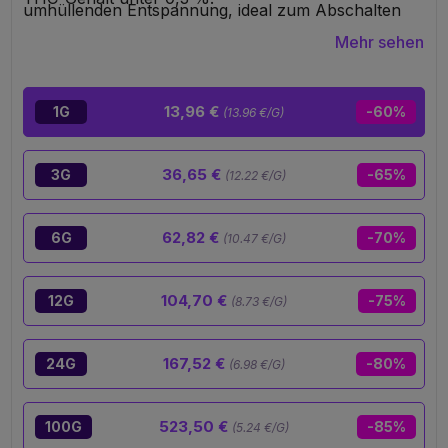
umhüllenden Entspannung, ideal zum Abschalten
am Tagesende. Ein kraftvolles, kontrolliertes und
Mehr sehen
schmackhaftes hash, gedacht für erfahrene
Konsumenten, die eine Premium-Resine erkennen,
wenn sie sie zwischen den Fingern haben.
13,96 €
1G
-60%
(13.96 €/G)
36,65 €
3G
-65%
(12.22 €/G)
62,82 €
6G
-70%
(10.47 €/G)
104,70 €
12G
-75%
(8.73 €/G)
167,52 €
24G
-80%
(6.98 €/G)
523,50 €
100G
-85%
(5.24 €/G)