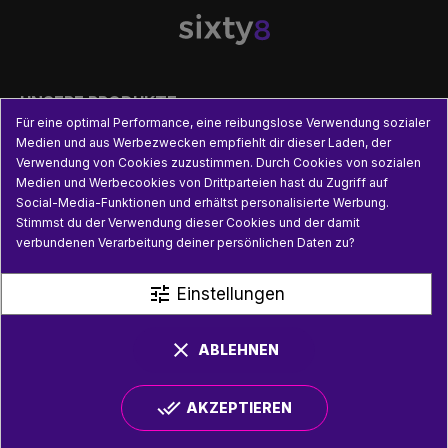

UNSERE PRODUKTE
Für eine optimal Performance, eine reibungslose Verwendung sozialer
Medien und aus Werbezwecken empfiehlt dir dieser Laden, der

PRAKTISCHE INFORMATIONEN
Verwendung von Cookies zuzustimmen. Durch Cookies von sozialen
Medien und Werbecookies von Drittparteien hast du Zugriff auf
Social-Media-Funktionen und erhältst personalisierte Werbung.

NÜTZLICHE LINKS
Stimmst du der Verwendung dieser Cookies und der damit
verbundenen Verarbeitung deiner persönlichen Daten zu?
tune
Einstellungen
clear
ABLEHNEN
done_all
AKZEPTIEREN
© SIXTY8 2026