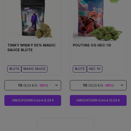
TINKY WINKY 50% MAGIC
POUTINE OG HEC-10
SAUCE BLÜTE
BLÜTE
MAGIC SAUCE
BLÜTE
HEC-10
1G
1G
(8,33 €/G
-30%
)
(12,53 €/G
-30%
)
HINZUFÜGEN
11,90 €
8,33 €
HINZUFÜGEN
17,90 €
12,53 €