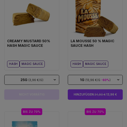
CREAMY MUSTARD 50%
LA MOUSSE 50 % MAGIC
HASH MAGIC SAUCE
SAUCE HASH
HASH
MAGIC SAUCE
HASH
MAGIC SAUCE
25G
1G
(3,96 €/G)
(13,96 €/G
-60%
)
NICHT VORRÄTIG
HINZUFÜGEN
34,90 €
13,96 €
BIS ZU 70%
BIS ZU 70%