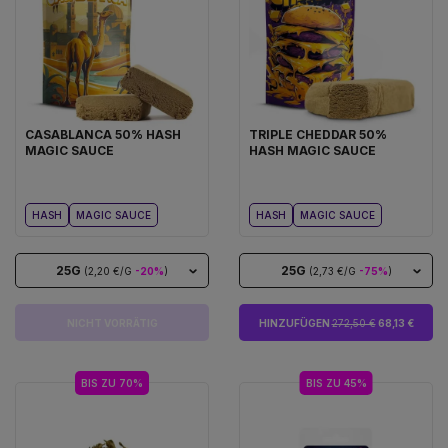
CASABLANCA 50% HASH
TRIPLE CHEDDAR 50%
MAGIC SAUCE
HASH MAGIC SAUCE
HASH
MAGIC SAUCE
HASH
MAGIC SAUCE
25G
25G
(2,20 €/G
-20%
)
(2,73 €/G
-75%
)
NICHT VORRÄTIG
HINZUFÜGEN
272,50 €
68,13 €
BIS ZU 70%
BIS ZU 45%