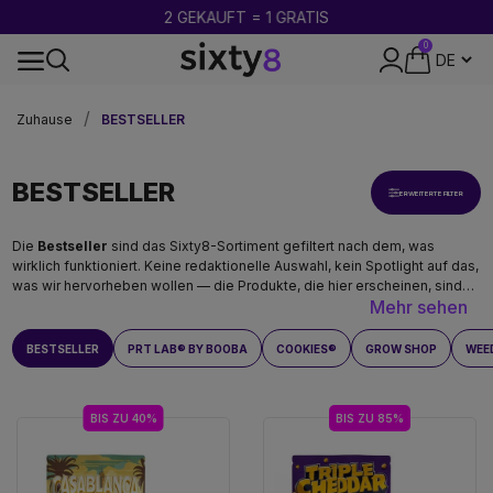
2 GEKAUFT = 1 GRATIS
0
DISKRETE VERPACKUNG
Zuhause
BESTSELLER
BESTSELLER
ERWEITERTE FILTER
Die
Bestseller
sind das Sixty8-Sortiment gefiltert nach dem, was
wirklich funktioniert. Keine redaktionelle Auswahl, kein Spotlight auf das,
was wir hervorheben wollen — die Produkte, die hier erscheinen, sind
Mehr sehen
diejenigen, die unsere Kunden am häufigsten bestellen, regelmäßig
nachbestellen und weiterempfehlen. Der Beweis durch Nutzung, nicht
durch Kommunikation. Für alle, die einen guten Ausgangspunkt suchen,
BESTSELLER
PRT LAB® BY BOOBA
COOKIES®
GROW SHOP
WEE
ist das der beste Startpunkt.
BIS ZU 40%
BIS ZU 85%