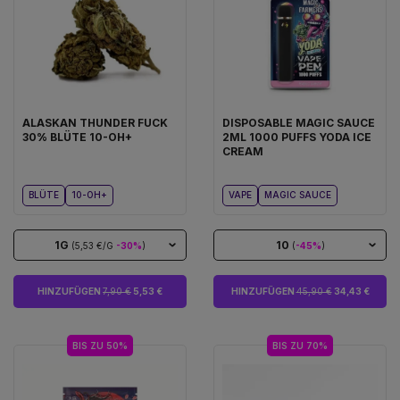
ALASKAN THUNDER FUCK
DISPOSABLE MAGIC SAUCE
30% BLÜTE 10-OH+
2ML 1000 PUFFS YODA ICE
CREAM
BLÜTE
10-OH+
VAPE
MAGIC SAUCE
1G
10
(5,53 €/G
-30%
)
(
-45%
)
HINZUFÜGEN
7,90 €
5,53 €
HINZUFÜGEN
45,90 €
34,43 €
BIS ZU 50%
BIS ZU 70%