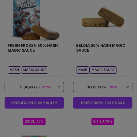
FRESH FROZEN 50% HASH
BELDIA 50% HASH MAGIC
MAGIC SAUCE
SAUCE
HASH
MAGIC SAUCE
HASH
MAGIC SAUCE
1G
1G
(10,43 €/G
-30%
)
(8,33 €/G
-30%
)
HINZUFÜGEN
14,90 €
10,43 €
HINZUFÜGEN
11,90 €
8,33 €
BIS ZU 70%
BIS ZU 70%