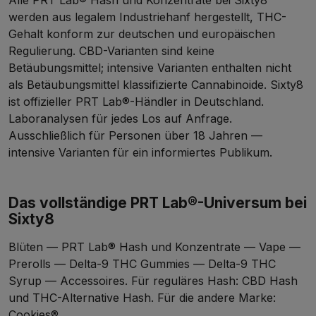
Alle PRT Lab® Hash und Konzentrate bei Sixty8
werden aus legalem Industriehanf hergestellt, THC-
Gehalt konform zur deutschen und europäischen
Regulierung. CBD-Varianten sind keine
Betäubungsmittel; intensive Varianten enthalten nicht
als Betäubungsmittel klassifizierte Cannabinoide. Sixty8
ist offizieller PRT Lab®-Händler in Deutschland.
Laboranalysen für jedes Los auf Anfrage.
Ausschließlich für Personen über 18 Jahren —
intensive Varianten für ein informiertes Publikum.
Das vollständige PRT Lab®-Universum bei
Sixty8
Blüten
— PRT Lab® Hash und Konzentrate —
Vape
—
Prerolls
—
Delta-9 THC Gummies
—
Delta-9 THC
Syrup
—
Accessoires
. Für reguläres Hash:
CBD Hash
und
THC-Alternative Hash
. Für die andere Marke:
Cookies®
.