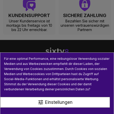
KUNDENSUPPORT
SICHERE ZAHLUNG
Unser Kundenservice ist
Bezahlen Sie sicher mit
montags bis freitags von 10
unseren vertrauenswürdigen
bis 22 Uhr erreichbar.
Partnern
Für eine optimal Performance, eine reibungslose Verwendung sozialer
Medien und aus Werbezwecken empfiehlt dir dieser Laden, der
Verwendung von Cookies zuzustimmen. Durch Cookies von sozialen

UNSERE PRODUKTE
Medien und Werbecookies von Drittparteien hast du Zugriff auf
Social-Media-Funktionen und erhältst personalisierte Werbung.

PRAKTISCHE INFORMATIONEN
Stimmst du der Verwendung dieser Cookies und der damit
verbundenen Verarbeitung deiner persönlichen Daten zu?

NÜTZLICHE LINKS
tune
Einstellungen