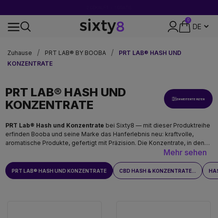
2 GEKAUFT = 1 GRATIS
0
DISKRETE VERPACKUNG
Zuhause
PRT LAB® BY BOOBA
PRT LAB® HASH UND
KONZENTRATE
PRT LAB® HASH UND
ERWEITERTE FILTER
KONZENTRATE
PRT Lab® Hash und Konzentrate
bei Sixty8 — mit dieser Produktreihe
erfinden Booba und seine Marke das Hanferlebnis neu: kraftvolle,
aromatische Produkte, gefertigt mit Präzision. Die Konzentrate, in denen
Mehr sehen
der "Lab"-Anspruch der Marke seine konkreteste Form findet. In CBD-
und intensiven Varianten. Ausschließlich für Personen über 18 Jahren.
PRT LAB® HASH UND KONZENTRATE
CBD HASH & KONZENTRATE...
HA