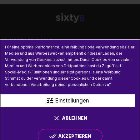

UNSERE PRODUKTE
Für eine optimal Performance, eine reibungslose Verwendung sozialer
Medien und aus Werbezwecken empfiehlt dir dieser Laden, der

PRAKTISCHE INFORMATIONEN
Verwendung von Cookies zuzustimmen. Durch Cookies von sozialen
Medien und Werbecookies von Drittparteien hast du Zugriff auf
Social-Media-Funktionen und erhältst personalisierte Werbung.

NÜTZLICHE LINKS
Stimmst du der Verwendung dieser Cookies und der damit
verbundenen Verarbeitung deiner persönlichen Daten zu?
tune
Einstellungen
clear
ABLEHNEN
done_all
AKZEPTIEREN
© SIXTY8 2026