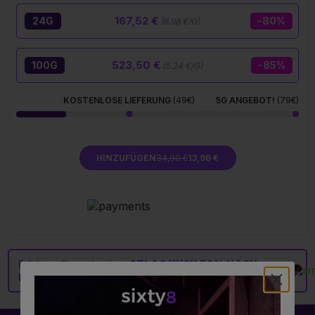
167,52 €
24G
-80%
(6.98 €/G)
523,50 €
100G
-85%
(5.24 €/G)
KOSTENLOSE LIEFERUNG
(49€)
5G ANGEBOT!
(79€)
HINZUFÜGEN
34,90 €
13,96 €
Erfahren Sie mehr über
ATLAS KUSH 50% HASH
MAGIC SAUCE