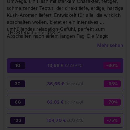
Umwege. Ein Hash mit starkem Charakter, fettiger,
schmelzender Textur, der direkt tiefe, erdige, harzige
Kush-Aromen liefert. Entwickelt für alle, die wirklich
abschalten wollen, bietet er ein intensives,
umhüllendes relaxation-Gefühl, perfekt zum
THC-Gehalt unter 0,3 %.
Abschalten nach einem langen Tag. Die Magic
Sauce verstärkt das Erlebnis, verleiht Tiefe und
Mehr sehen
Kraft und macht klar den Unterschied. Ein
hochwertiger, sorgfältig hergestellter Hash für
Liebhaber echter Sensationen.
13,96 €
1G
-60%
(13.96 €/G)
36,65 €
3G
-65%
(12.22 €/G)
62,82 €
6G
-70%
(10.47 €/G)
104,70 €
12G
-75%
(8.73 €/G)