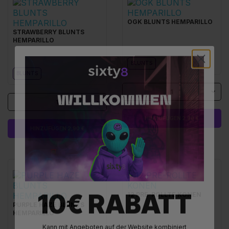
OGK BLUNTS HEMPARILLO
STRAWBERRY BLUNTS
HEMPARILLO
BLUNTS
BLUNTS
1
1
HINZUFÜGEN 2,90 €
HINZUFÜGEN 2,90 €
10€ RABATT
12 PRE-ROLLTE KONEN
PURPLE HAZE BLUNTS
HEMPARILLO
Kann mit Angeboten auf der Website kombiniert