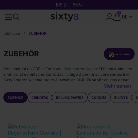
2 GEKAUFT = 1 GRATIS
0
24-STUNDEN-VERSAND
Zuhause
ZUBEHÖR
ZUBEHÖR
ERWEITERTE FILTER
Konsumierst du CBD in Form von
Blüten
oder
Harzen
? Für ein optimales
Erlebnis ist es entscheidend, das richtige Zubehör zu verwenden. Bei
Sixty8 bieten wir eine breite Auswahl an
CBD-Zubehör
an, das deinen
Mehr sehen
täglichen Konsum erleichtert: Grinder, Rollpapiere von RAW & OCB,
Blunts, Rolling-Trays, Goodies und Kleidung — alles, was du brauchst,
um deine Produkte mit Stil voll auszukosten. Schnelle Lieferung und
ZUBEHÖR
GRINDERS
ROLLING PAPERS
GOODIES
BLUNTS
K
diskrete Verpackung in ganz Deutschland.