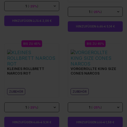
1
(
-25%
)
1
(
-25%
)
HINZUFÜGEN
2,75 €
2,06 €
HINZUFÜGEN
6,85 €
5,14 €
BIS ZU 45%
BIS ZU 45%
KLEINES ROLLBRETT
VORGEROLLTE KING SIZE
NARCOS ROT
CONES NARCOS
ZUBEHÖR
ZUBEHÖR
1
1
(
-25%
)
(
-25%
)
HINZUFÜGEN
6,85 €
5,14 €
HINZUFÜGEN
2,10 €
1,58 €