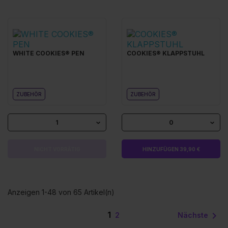
WHITE COOKIES® PEN
COOKIES® KLAPPSTUHL
ZUBEHÖR
ZUBEHÖR
1
0
NICHT VORRÄTIG
HINZUFÜGEN 39,90 €
Anzeigen 1-48 von 65 Artikel(n)
1

Nächste
2