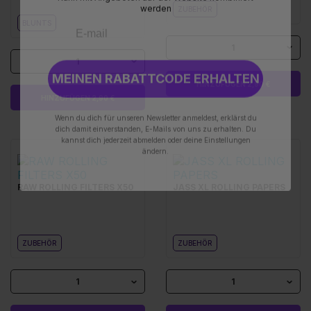
werden
ZUBEHÖR
BLUNTS
1
1
MEINEN RABATTCODE ERHALTEN
HINZUFÜGEN 2,90 €
HINZUFÜGEN 2,90 €
Wenn du dich für unseren Newsletter anmeldest, erklärst du
dich damit einverstanden, E-Mails von uns zu erhalten. Du
kannst dich jederzeit abmelden oder deine Einstellungen
ändern.
RAW ROLLING FILTERS X50
JASS XL ROLLING PAPERS
ZUBEHÖR
ZUBEHÖR
1
1