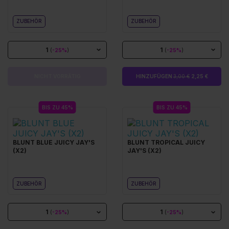
ZUBEHÖR
ZUBEHÖR
1
1
(
-25%
)
(
-25%
)
NICHT VORRÄTIG
HINZUFÜGEN
3,00 €
2,25 €
BIS ZU 45%
BIS ZU 45%
BLUNT BLUE JUICY JAY'S
BLUNT TROPICAL JUICY
(X2)
JAY'S (X2)
ZUBEHÖR
ZUBEHÖR
1
1
(
-25%
)
(
-25%
)