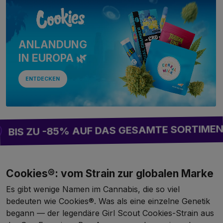
ANLANDUNG
IN EUROPA 🌿
ENTDECKEN
2 G
-85% AUF DAS GESAMTE SORTIMENT!
Cookies®: vom Strain zur globalen Marke
Es gibt wenige Namen im Cannabis, die so viel
bedeuten wie Cookies®. Was als eine einzelne Genetik
begann — der legendäre Girl Scout Cookies-Strain aus