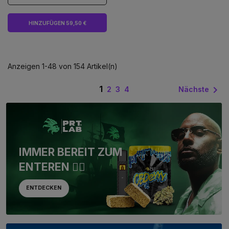
HINZUFÜGEN 59,50 €
Anzeigen 1-48 von 154 Artikel(n)
1

Nächste
2
3
4
IMMER BEREIT ZUM
ENTEREN 🏴‍☠️
ENTDECKEN