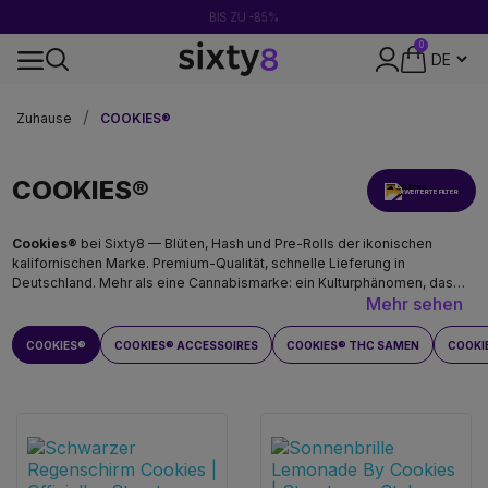
BIS ZU -85%
0
24-STUNDEN-VERSAND
Zuhause
COOKIES®
COOKIES®
ERWEITERTE FILTER
Cookies®
bei Sixty8 — Blüten, Hash und Pre-Rolls der ikonischen
kalifornischen Marke. Premium-Qualität, schnelle Lieferung in
Deutschland. Mehr als eine Cannabismarke: ein Kulturphänomen, das
Mehr sehen
aus der Bay Area kam und die Welt eroberte. Bei Sixty8 als offizieller
Händler in Deutschland.
COOKIES®
COOKIES® ACCESSOIRES
COOKIES® THC SAMEN
COOKI