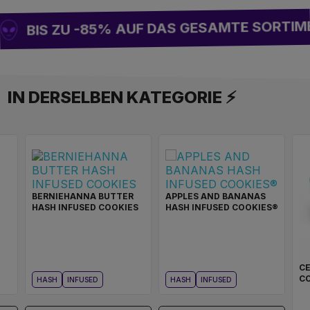
BIS ZU -85% AUF DAS GESAMTE SORTIME
IN DERSELBEN KATEGORIE ⚡
BERNIEHANNA BUTTER
APPLES AND BANANAS
HASH INFUSED COOKIES
HASH INFUSED COOKIES®
CE
C
HASH
INFUSED
HASH
INFUSED