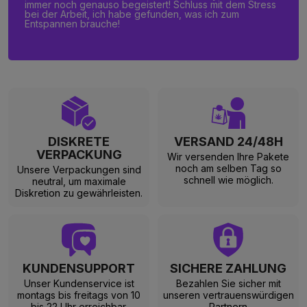
immer noch genauso begeistert! Schluss mit dem Stress
bei der Arbeit, ich habe gefunden, was ich zum
Entspannen brauche!
DISKRETE
VERSAND 24/48H
VERPACKUNG
Wir versenden Ihre Pakete
noch am selben Tag so
Unsere Verpackungen sind
schnell wie möglich.
neutral, um maximale
Diskretion zu gewährleisten.
KUNDENSUPPORT
SICHERE ZAHLUNG
Unser Kundenservice ist
Bezahlen Sie sicher mit
montags bis freitags von 10
unseren vertrauenswürdigen
bis 22 Uhr erreichbar.
Partnern