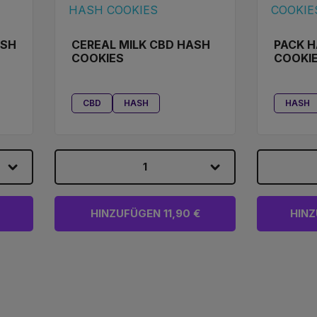
ASH
CEREAL MILK CBD HASH
PACK H
COOKIES
COOKIE
CBD
HASH
HASH
1
HINZUFÜGEN 11,90 €