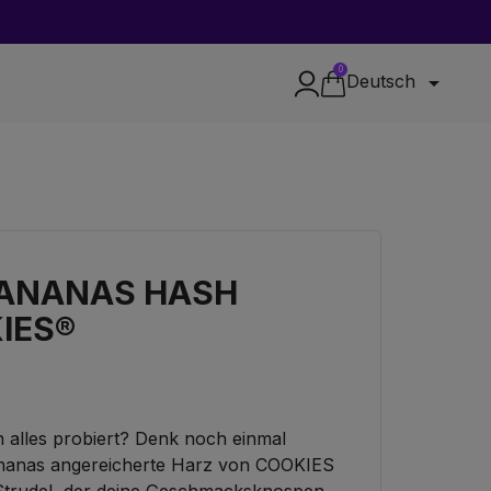
0

Deutsch
BANANAS HASH
IES®
n alles probiert? Denk noch einmal
ananas angereicherte Harz von COOKIES