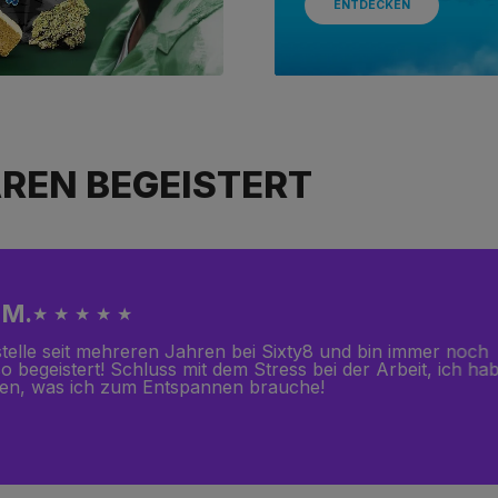
ENTDECKEN
REN BEGEISTERT
 M.
★ ★ ★ ★ ★
stelle seit mehreren Jahren bei Sixty8 und bin immer noch
 begeistert! Schluss mit dem Stress bei der Arbeit, ich ha
en, was ich zum Entspannen brauche!