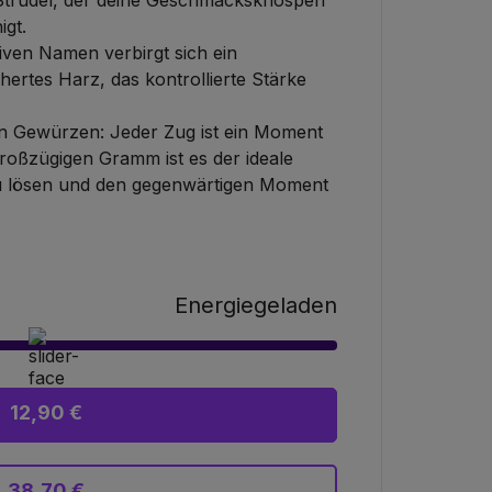
Strudel, der deine Geschmacksknospen
igt.
iven Namen verbirgt sich ein
ertes Harz, das kontrollierte Stärke
n Gewürzen: Jeder Zug ist ein Moment
 großzügigen Gramm ist es der ideale
u lösen und den gegenwärtigen Moment
Energiegeladen
12,90 €
38,70 €