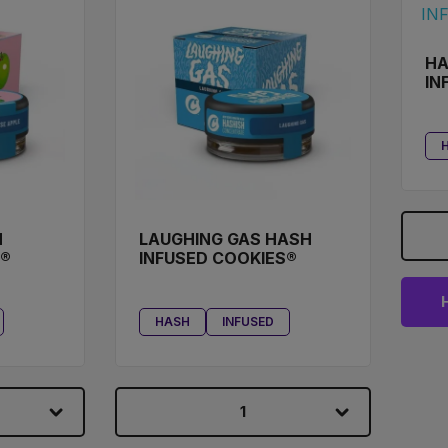
HA
IN
(1
H
LAUGHING GAS HASH
S®
INFUSED COOKIES®
HASH
INFUSED
1