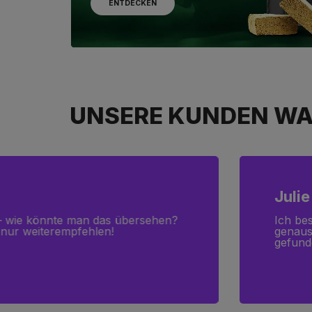
ENTDECKEN
UNSERE KUNDEN WA
Julie
 – wie könnte man das übersehen?
Ich be
 nur weiterempfehlen!
genauso
gefund