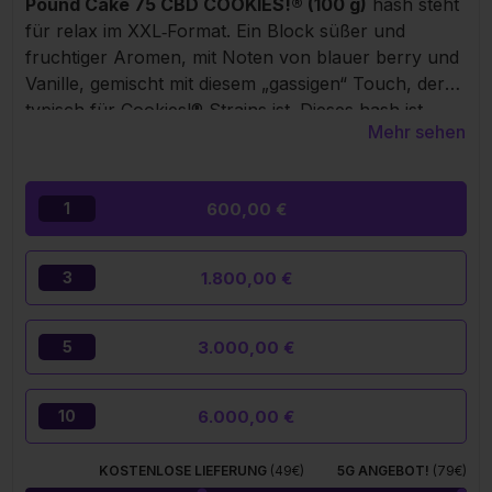
Pound Cake 75 CBD COOKIES!® (100 g)
hash steht
für relax im XXL‑Format. Ein Block süßer und
fruchtiger Aromen, mit Noten von blauer berry und
Vanille, gemischt mit diesem „gassigen“ Touch, der
typisch für Cookies!® Strains ist. Dieses hash ist
Mehr sehen
schwer – im wahrsten Sinn. 100 Gramm purer Chill,
genug, um deine Sessions am Laufen zu halten,
ohne an den nächsten Nachschub zu denken. Sein
600,00 €
1
Gebäck‑ähnlicher Geschmack und die cremige
Textur trim dich direkt in eine weiche, samtene
Wolke, ohne psychoaktive Wirkung, nur dieser
1.800,00 €
3
relaxende Vibe, der Spannungen schmelzen lässt.
3.000,00 €
5
6.000,00 €
10
KOSTENLOSE LIEFERUNG
(49€)
5G ANGEBOT!
(79€)