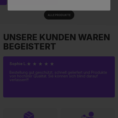
HINZUFÜGEN 11,90 €
ALLE PRODUKTE
UNSERE KUNDEN WAREN
BEGEISTERT
★ ★ ★ ★ ★
Sophie L.
Bestellung gut geschützt, schnell geliefert und Produkte
von höchster Qualität. Sie können sich blind darauf
verlassen!!!