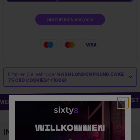
HINZUFÜGEN 600,00 €
Erfahren Sie mehr über
HASH LONDON POUND CAKE
75 CBD COOKIES® (100G)
KOSTEN
2 GEKAUFT = 1 GRATIS
MENT!
IN DERSELBEN KATEGORIE ⚡