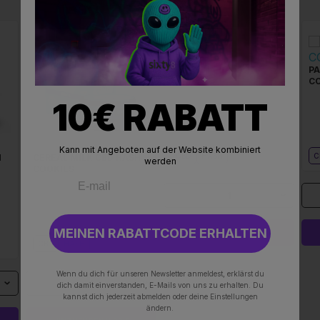
GELATTI CBD HASH
PA
COOKIES®
CO
10€ RABATT
Kann mit Angeboten auf der Website kombiniert
CBD
HASH
C
H
CEREAL MILK CBD HASH
werden
COOKIES
1
MEINEN RABATTCODE ERHALTEN
HINZUFÜGEN 11,90 €
CBD
HASH
Wenn du dich für unseren Newsletter anmeldest, erklärst du
1
dich damit einverstanden, E-Mails von uns zu erhalten. Du
kannst dich jederzeit abmelden oder deine Einstellungen
ändern.