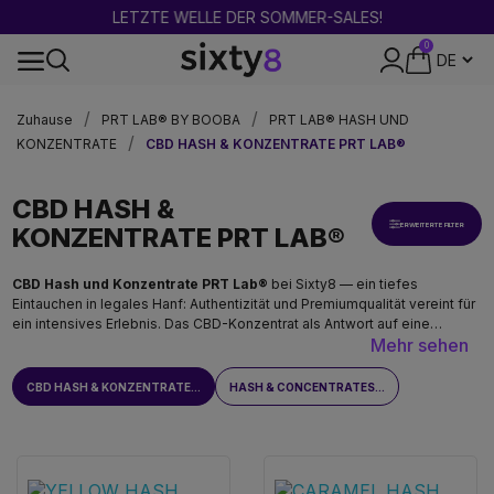
LETZTE WELLE DER SOMMER-SALES!
0
DISKRETE VERPACKUNG
Zuhause
PRT LAB® BY BOOBA
PRT LAB® HASH UND
KONZENTRATE
CBD HASH & KONZENTRATE PRT LAB®
CBD HASH &
ERWEITERTE FILTER
KONZENTRATE PRT LAB®
CBD Hash und Konzentrate PRT Lab®
bei Sixty8 — ein tiefes
Eintauchen in legales Hanf: Authentizität und Premiumqualität vereint für
ein intensives Erlebnis. Das CBD-Konzentrat als Antwort auf eine
Mehr sehen
spezifische Suche: maximale Entspannung ohne Rausch, in der
konzentriertesten möglichen Form. Ausschließlich für Personen über 18
Jahren.
CBD HASH & KONZENTRATE...
HASH & CONCENTRATES...