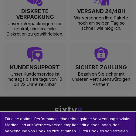
DISKRETE
VERSAND 24/48H
VERPACKUNG
Wir versenden Ihre Pakete
noch am selben Tag so
Unsere Verpackungen sind
schnell wie möglich.
neutral, um maximale
Diskretion zu gewährleisten.
KUNDENSUPPORT
SICHERE ZAHLUNG
Unser Kundenservice ist
Bezahlen Sie sicher mit
montags bis freitags von 10
unseren vertrauenswürdigen
bis 22 Uhr erreichbar.
Partnern
Für eine optimal Performance, eine reibungslose Verwendung sozialer
Medien und aus Werbezwecken empfiehlt dir dieser Laden, der
Verwendung von Cookies zuzustimmen. Durch Cookies von sozialen

UNSERE PRODUKTE