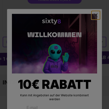
Erfahren Sie mehr über
CARAMEL HASH PRT LAB
KOSTENLOSER VERSAND AB 49
 GRATIS
10€ RABATT
IN DERSELBEN KATEGORIE ⚡
Kann mit Angeboten auf der Website kombiniert
werden