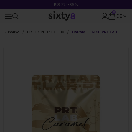
BIS ZU -85%
0
DISKRETE VERPACKUNG
Zuhause
PRT LAB® BY BOOBA
CARAMEL HASH PRT LAB