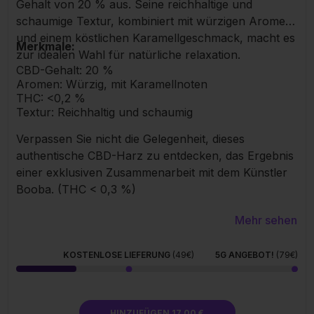
Gehalt von 20 % aus. Seine reichhaltige und
schaumige Textur, kombiniert mit würzigen Aromen
und einem köstlichen Karamellgeschmack, macht es
Merkmale:
zur idealen Wahl für natürliche relaxation.
CBD-Gehalt: 20 %
Aromen: Würzig, mit Karamellnoten
THC: <0,2 %
Textur: Reichhaltig und schaumig
Verpassen Sie nicht die Gelegenheit, dieses
authentische CBD-Harz zu entdecken, das Ergebnis
einer exklusiven Zusammenarbeit mit dem Künstler
Booba. (THC < 0,3 %)
Mehr sehen
KOSTENLOSE LIEFERUNG
(49€)
5G ANGEBOT!
(79€)
HINZUFÜGEN 17,00 €