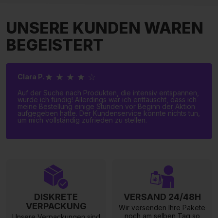
UNSERE KUNDEN WAREN
BEGEISTERT
★ ★ ★ ★ ☆
Clara P.
Auf der Suche nach Produkten, die intensiv entspannen,
wurde ich fündig! Allerdings war ich enttäuscht, dass ich
meine Bestellung einige Stunden vor Beginn der Aktion
aufgegeben hatte. Der Kundenservice konnte nichts tun,
um mich vollständig zufrieden zu stellen.
DISKRETE
VERSAND 24/48H
VERPACKUNG
Wir versenden Ihre Pakete
noch am selben Tag so
Unsere Verpackungen sind