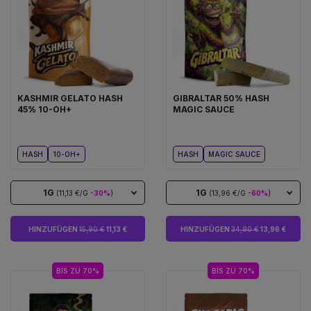
KASHMIR GELATO HASH
GIBRALTAR 50% HASH
45% 10-OH+
MAGIC SAUCE
HASH
10-OH+
HASH
MAGIC SAUCE
1G
1G
(11,13 €/G
-30%
)
(13,96 €/G
-60%
)
HINZUFÜGEN
15,90 €
11,13 €
HINZUFÜGEN
34,90 €
13,96 €
BIS ZU 70%
BIS ZU 70%