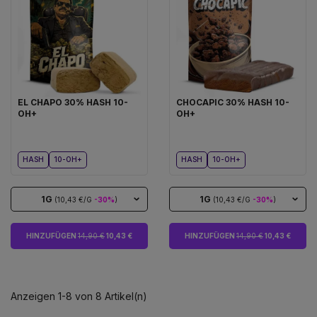
EL CHAPO 30% HASH 10-
CHOCAPIC 30% HASH 10-
OH+
OH+
HASH
10-OH+
HASH
10-OH+
1G
1G
(10,43 €/G
-30%
)
(10,43 €/G
-30%
)
HINZUFÜGEN
14,90 €
10,43 €
HINZUFÜGEN
14,90 €
10,43 €
Anzeigen 1-8 von 8 Artikel(n)