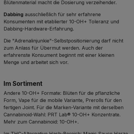
Blütenmaterial macht die Dosierung verzeihender.
Dabbing
ausschließlich für sehr erfahrene
Konsumenten mit etablierter 10-OH+ Toleranz und
Dabbing-Hardware-Erfahrung.
Die "Adrenalinjunkie"-Selbstpositionierung darf nicht
zum Anlass für Übermut werden. Auch der
erfahrenste Konsument beginnt mit einer kleinen
Menge und arbeitet sich vor.
Im Sortiment
Andere 10-OH+ Formate:
Blüten
für die pflanzliche
Form,
Vape
für die mobile Variante,
Prerolls
für den
fertigen Joint. Für die Marken-Variante mit derselben
Cannabinoid-Wahl:
PRT Lab® 10-OH+ Konzentrate
.
Mehr zum Cannabinoid:
10-OH+
.
Im THC-Alternative Hash-Bereich:
Magic Sauce Harze
,