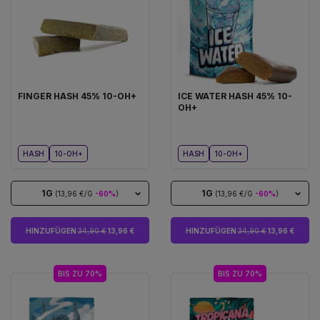
FINGER HASH 45% 10-OH+
ICE WATER HASH 45% 10-
OH+
HASH
10-OH+
HASH
10-OH+
1G
1G
(13,96 €/G
-60%
)
(13,96 €/G
-60%
)
HINZUFÜGEN
34,90 €
13,96 €
HINZUFÜGEN
34,90 €
13,96 €
BIS ZU 70%
BIS ZU 70%