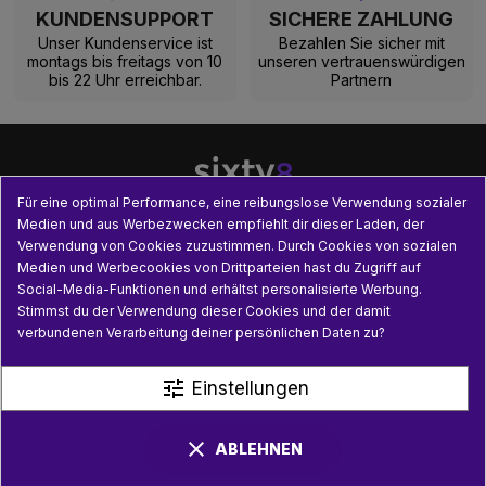
KUNDENSUPPORT
SICHERE ZAHLUNG
Unser Kundenservice ist
Bezahlen Sie sicher mit
montags bis freitags von 10
unseren vertrauenswürdigen
bis 22 Uhr erreichbar.
Partnern
Für eine optimal Performance, eine reibungslose Verwendung sozialer
Medien und aus Werbezwecken empfiehlt dir dieser Laden, der
Verwendung von Cookies zuzustimmen. Durch Cookies von sozialen

UNSERE PRODUKTE
Medien und Werbecookies von Drittparteien hast du Zugriff auf
Social-Media-Funktionen und erhältst personalisierte Werbung.

PRAKTISCHE INFORMATIONEN
Stimmst du der Verwendung dieser Cookies und der damit
verbundenen Verarbeitung deiner persönlichen Daten zu?

NÜTZLICHE LINKS
tune
Einstellungen
clear
ABLEHNEN