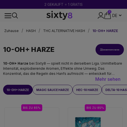
2 GEKAUFT = 1 GRATIS
0
24-STUNDEN-VERSAND
Zuhause
HASH
THC ALTERNATIVE HASH
10-OH+ HARZE
10-OH+ HARZE
ERWEITERTE FILTER
10-OH+ Harze
bei Sixty8 — spielt nicht in derselben Liga. Unmittelbare
Intensität, explodierende Aromen, Effekte ohne Umweg. Das
Konzentrat, das die Regeln des Hanfs aufmischt — entwickelt für
Mehr sehen
Adrenalinjunkies, die im Wellness-Sortiment nichts mehr finden, das
ihnen entspricht. Ausschließlich für Personen über 18 Jahren und ein
informiertes Publikum.
10-OH+ HARZE
MAGIC SAUCE HARZE
HEC-10 HARZE
DELTA-10 HA
BIS ZU 85%
BIS ZU 85%