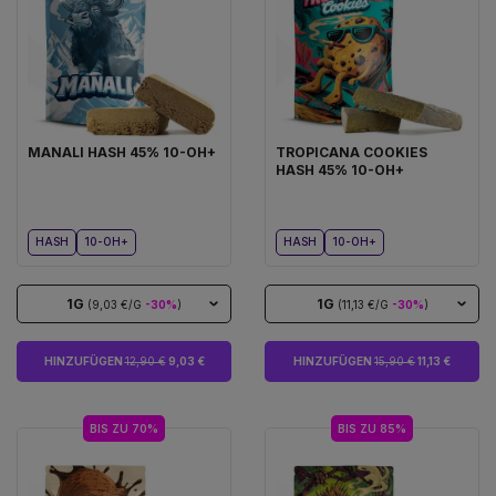
MANALI HASH 45% 10-OH+
TROPICANA COOKIES
HASH 45% 10-OH+
HASH
10-OH+
HASH
10-OH+
1G
1G
(9,03 €/G
-30%
)
(11,13 €/G
-30%
)
HINZUFÜGEN
12,90 €
9,03 €
HINZUFÜGEN
15,90 €
11,13 €
BIS ZU 70%
BIS ZU 85%