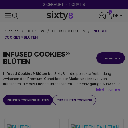
2 GEKAUFT = 1 GRATIS
0
DISKRETE VERPACKUNG
Zuhause
COOKIES®
COOKIES® BLÜTEN
INFUSED
COOKIES® BLÜTEN
INFUSED COOKIES®
ERWEITERTE FILTER
BLÜTEN
Infused Cookies® Blüten
bei Sixty8 — die perfekte Verbindung
zwischen den Premium-Genetiken der Marke und innovativen
Infusionen, die das Erlebnis intensivieren. Eine einzigartige Auswahl, die
Mehr sehen
authentische Cookies®-Genetiken und eine deutlich gesteigerte
aromatische und wirkungsbezogene Kraft vereint. Die Marke in ihrer
intensivsten Ausdrucksform.
INFUSED COOKIES® BLÜTEN
CBD BLÜTEN COOKIES®