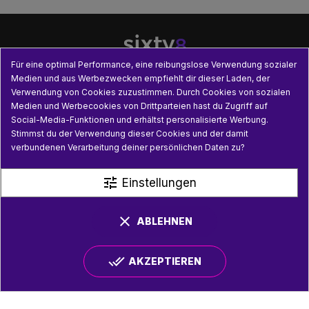
Für eine optimal Performance, eine reibungslose Verwendung sozialer
Medien und aus Werbezwecken empfiehlt dir dieser Laden, der
Verwendung von Cookies zuzustimmen. Durch Cookies von sozialen

UNSERE PRODUKTE
Medien und Werbecookies von Drittparteien hast du Zugriff auf
Social-Media-Funktionen und erhältst personalisierte Werbung.

PRAKTISCHE INFORMATIONEN
Stimmst du der Verwendung dieser Cookies und der damit
verbundenen Verarbeitung deiner persönlichen Daten zu?

NÜTZLICHE LINKS
tune
Einstellungen
clear
ABLEHNEN
done_all
AKZEPTIEREN
© SIXTY8 2026