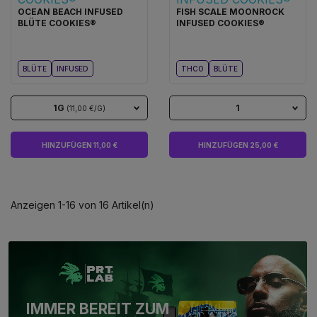
OCEAN BEACH INFUSED
FISH SCALE MOONROCK
BLÜTE COOKIES®
INFUSED COOKIES®
BLÜTE
INFUSED
THCO
BLÜTE
1G
1
(11,00 €/G)
HINZUFÜGEN 11,00 €
HINZUFÜGEN 25,00 €
Anzeigen 1-16 von 16 Artikel(n)
IMMER BEREIT ZUM