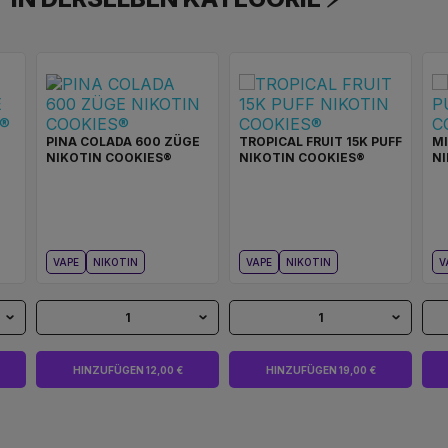
PINA COLADA 600 ZÜGE
TROPICAL FRUIT 15K PUFF
MI
NIKOTIN COOKIES®
NIKOTIN COOKIES®
NI
VAPE
NIKOTIN
VAPE
NIKOTIN
V
1
1
HINZUFÜGEN 12,00 €
HINZUFÜGEN 19,00 €