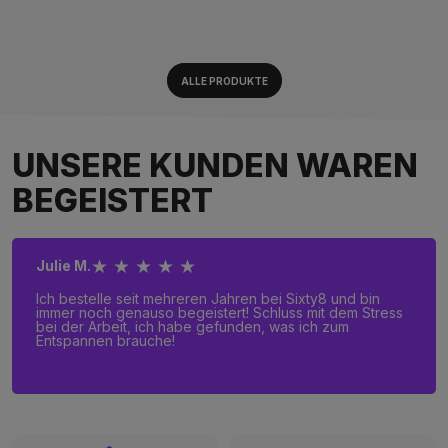
ALLE PRODUKTE
UNSERE KUNDEN WAREN
BEGEISTERT
★ ★ ★ ★ ★
Julie M.
Ich bestelle seit mehreren Jahren bei Sixty8 und bin
immer noch genauso begeistert! Schluss mit dem Stress
bei der Arbeit, ich habe gefunden, was ich zum
Entspannen brauche!