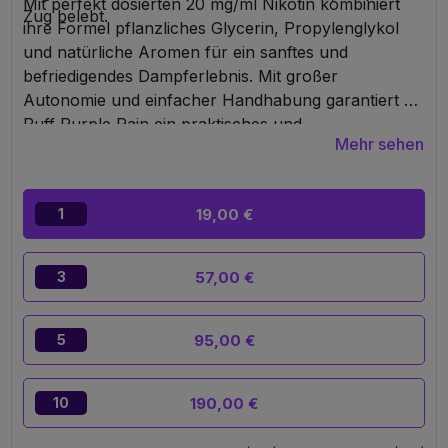
Mit perfekt dosierten 20 mg/ml Nikotin kombiniert
Zug belebt.
ihre Formel pflanzliches Glycerin, Propylenglykol
und natürliche Aromen für ein sanftes und
befriedigendes Dampferlebnis. Mit großer
Autonomie und einfacher Handhabung garantiert die
Puff Purple Rain ein praktisches und
Mehr sehen
langanhaltendes Erlebnis, ideal für alle, die ein
hochwertiges Vape in einem eleganten und
tragbaren Format suchen.
19,00 €
1
57,00 €
3
95,00 €
5
190,00 €
10