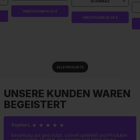
SCHWARZ
HINZUFÜGEN 14,00 €
HINZUFÜGEN 26,00 €
ALLE PRODUKTE
UNSERE KUNDEN WAREN
BEGEISTERT
★ ★ ★ ★ ★
Sophie L.
Bestellung gut geschützt, schnell geliefert und Produkte
von höchster Qualität. Sie können sich blind darauf