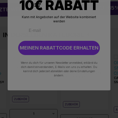
10€ RABATT
E WELLE DER SOMMER-SALES: BIS ZU -85%
Kann mit Angeboten auf der Website kombiniert
werden
IN DERSELBEN KATEGORIE ⚡
MEINEN RABATTCODE ERHALTEN
Wenn du dich für unseren Newsletter anmeldest, erklärst du
dich damit einverstanden, E-Mails von uns zu erhalten. Du
COOKIES® BEUTEL
kannst dich jederzeit abmelden oder deine Einstellungen
LARGE STACKABLE JAR
ändern.
V2 COOKIES®
CA
S®
S
ZUBEHÖR
ZUBEHÖR
A
1