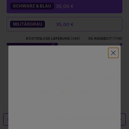
35,00 €
SCHWARZ & BLAU
35,00 €
MILITÄRGRAU
KOSTENLOSE LIEFERUNG
(49€)
5G ANGEBOT!
(79€)
HINZUFÜGEN 35,00 €

Artikel nur noch in anderer Variante erhältlich
Erfahren Sie mehr über
BESTICKTE MÜTZE COOKIES®