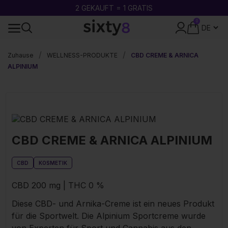
2 GEKAUFT = 1 GRATIS
0
24-STUNDEN-VERSAND
Zuhause
WELLNESS-PRODUKTE
CBD CREME & ARNICA
ALPINIUM
CBD CREME & ARNICA ALPINIUM
CBD
KOSMETIK
CBD 200 mg | THC 0 %
Diese CBD- und Arnika-Creme ist ein neues Produkt
für die Sportwelt. Die Alpinium Sportcreme wurde
von Experten für Sport und Cannabis aus den