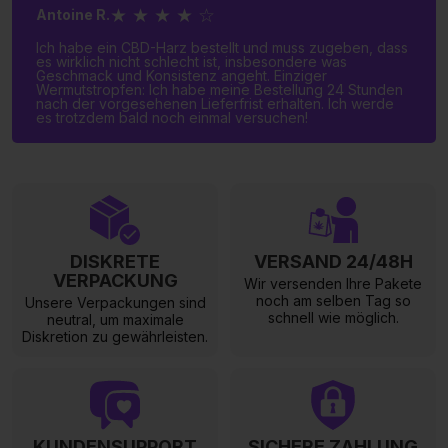
★ ★ ★ ★ ☆
Antoine R.
Ich habe ein CBD-Harz bestellt und muss zugeben, dass
es wirklich nicht schlecht ist, insbesondere was
Geschmack und Konsistenz angeht. Einziger
Wermutstropfen: Ich habe meine Bestellung 24 Stunden
nach der vorgesehenen Lieferfrist erhalten. Ich werde
es trotzdem bald noch einmal versuchen!
DISKRETE
VERSAND 24/48H
VERPACKUNG
Wir versenden Ihre Pakete
noch am selben Tag so
Unsere Verpackungen sind
schnell wie möglich.
neutral, um maximale
Diskretion zu gewährleisten.
KUNDENSUPPORT
SICHERE ZAHLUNG