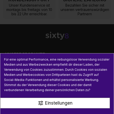
Unser Kundenservice ist
Bezahlen Sie sicher mit
montags bis freitags von 10
unseren vertrauenswürdigen
bis 22 Uhr erreichbar.
Partnern

UNSERE PRODUKTE
Für eine optimal Performance, eine reibungslose Verwendung sozialer
Medien und aus Werbezwecken empfiehlt dir dieser Laden, der

PRAKTISCHE INFORMATIONEN
Verwendung von Cookies zuzustimmen. Durch Cookies von sozialen
Medien und Werbecookies von Drittparteien hast du Zugriff auf
Social-Media-Funktionen und erhältst personalisierte Werbung.

NÜTZLICHE LINKS
Stimmst du der Verwendung dieser Cookies und der damit
verbundenen Verarbeitung deiner persönlichen Daten zu?
tune
Einstellungen