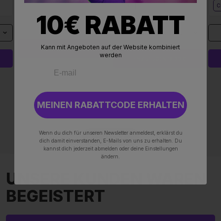
CBD
ÖL
C
10€ RABATT
1
CBD 20%
(
-20%
)
Kann mit Angeboten auf der Website kombiniert
HINZUFÜGEN 19,90 €
werden
HINZUFÜGEN 19,00 €
MEINEN RABATTCODE ERHALTEN
Wenn du dich für unseren Newsletter anmeldest, erklärst du
ALLE PRODUKTE
dich damit einverstanden, E-Mails von uns zu erhalten. Du
kannst dich jederzeit abmelden oder deine Einstellungen
ändern.
UNSERE KUNDEN WAREN
BEGEISTERT