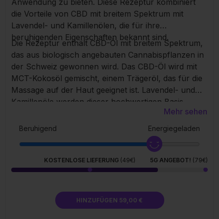
Anwendung zu bieten. Diese Rezeptur kombiniert
die Vorteile von CBD mit breitem Spektrum mit
Lavendel- und Kamillenölen, die für ihre
beruhigenden Eigenschaften bekannt sind.
Die Rezeptur enthält CBD-Öl mit breitem Spektrum,
das aus biologisch angebauten Cannabispflanzen in
der Schweiz gewonnen wird. Das CBD-Öl wird mit
MCT-Kokosöl gemischt, einem Trägeröl, das für die
Massage auf der Haut geeignet ist. Lavendel- und
Kamillenöle werden dieser hochwertigen Basis
Mehr sehen
hinzugefügt. Für die äußerliche Anwendung: sanft in
die Haut einmassieren.
Beruhigend
Energiegeladen
KOSTENLOSE LIEFERUNG
(49€)
5G ANGEBOT!
(79€)
HINZUFÜGEN 59,00 €