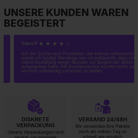
UNSERE KUNDEN WAREN
BEGEISTERT
★ ★ ★ ★ ☆
Clara P.
Auf der Suche nach Produkten, die intensiv entspannen,
wurde ich fündig! Allerdings war ich enttäuscht, dass ich
meine Bestellung einige Stunden vor Beginn der Aktion
aufgegeben hatte. Der Kundenservice konnte nichts tun,
um mich vollständig zufrieden zu stellen.
DISKRETE
VERSAND 24/48H
VERPACKUNG
Wir versenden Ihre Pakete
noch am selben Tag so
Unsere Verpackungen sind
schnell wie möglich.
neutral, um maximale