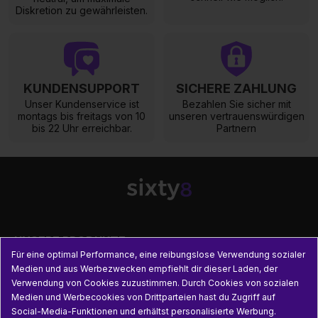
Diskretion zu gewährleisten.
KUNDENSUPPORT
SICHERE ZAHLUNG
Unser Kundenservice ist
Bezahlen Sie sicher mit
montags bis freitags von 10
unseren vertrauenswürdigen
bis 22 Uhr erreichbar.
Partnern

UNSERE PRODUKTE
Für eine optimal Performance, eine reibungslose Verwendung sozialer
Medien und aus Werbezwecken empfiehlt dir dieser Laden, der

PRAKTISCHE INFORMATIONEN
Verwendung von Cookies zuzustimmen. Durch Cookies von sozialen
Medien und Werbecookies von Drittparteien hast du Zugriff auf
Social-Media-Funktionen und erhältst personalisierte Werbung.