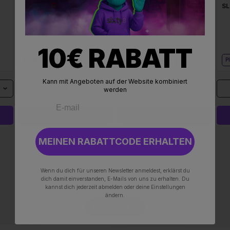
SL
10€ RABATT
CBD
KOSMETIK
CBD
KOSMETIK
P
Kann mit Angeboten auf der Website kombiniert
1
1
werden
HINZUFÜGEN 49,90 €
HINZUFÜGEN 29,90 €
MEINEN RABATTCODE ERHALTEN
Wenn du dich für unseren Newsletter anmeldest, erklärst du
dich damit einverstanden, E-Mails von uns zu erhalten. Du
kannst dich jederzeit abmelden oder deine Einstellungen
ändern.
ALLE PRODUKTE