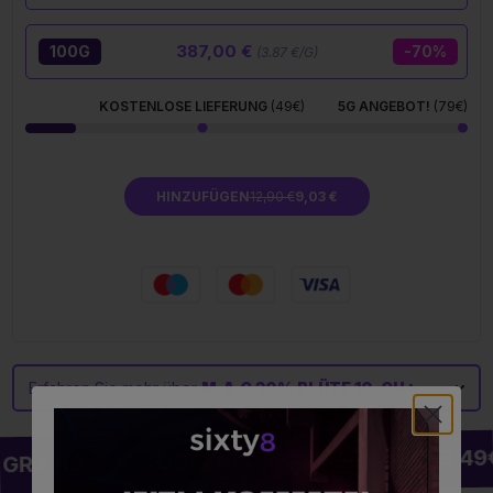
387,00 €
100G
-70%
(3.87 €/G)
KOSTENLOSE LIEFERUNG
(49€)
5G ANGEBOT!
(79€)
HINZUFÜGEN
12,90 €
9,03 €
Erfahren Sie mehr über
M.A.C 30% BLÜTE 10-OH+
KOSTENLOSER VERSAND AB 49€
GRATIS