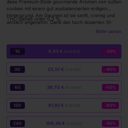
diese Premium-Blüte gourmande Aromen von süßen
cookies mit einem gut ausbalancierten erdigen
Hintergrund. Am Gaumen ist sie sanft, cremig und
THC-Gehalt unter 0,3 %.
wirklich angenehm. Dank des hoch dosierten 10-
OH+ steigt die Wirkung nach und nach an,
Mehr sehen
entspannt den Körper und beruhigt den Geist, ohne
plötzlichen Peak oder mentalen Nebel. Ein sauberer,
stabiler und effizienter Chill, perfekt, um den Tag mit
9,03 €
1G
-30%
(9.03 €/G)
einer guten Vibe zu beenden.
23,22 €
3G
-40%
(7.74 €/G)
38,70 €
6G
-50%
(6.45 €/G)
61,92 €
12G
-60%
(5.16 €/G)
108,36 €
24G
-65%
(4.52 €/G)