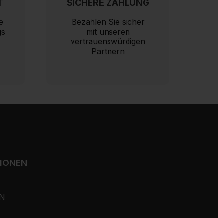
T
SICHERE ZAHLUNG
e
Bezahlen Sie sicher
gs
mit unseren
vertrauenswürdigen
Partnern
TIONEN
N