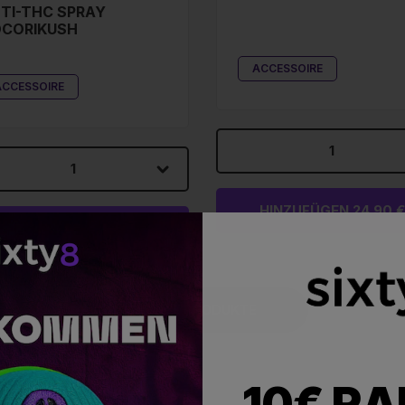
TI-THC SPRAY
CORIKUSH
ACCESSOIRE
ACCESSOIRE
1
1
HINZUFÜGEN 24,90 €
HINZUFÜGEN 14,90 €
ALLE PRODUKTE
10€ R