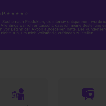
 P.
★ ★ ★ ★ ☆
r Suche nach Produkten, die intensiv entspannen, wurde i
 Allerdings war ich enttäuscht, dass ich meine Bestellung ei
n vor Beginn der Aktion aufgegeben hatte. Der Kundenser
nichts tun, um mich vollständig zufrieden zu stellen.