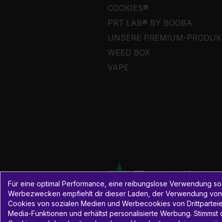
COOKIES®
PRT LAB® BY BOOBA
UNSERE PREMIUM-PRODUK
WEED BOX
VAPE
Für eine optimal Performance, eine reibungslose Verwendung so
Werbezwecken empfiehlt dir dieser Laden, der Verwendung von
Cookies von sozialen Medien und Werbecookies von Drittparteien 
Media-Funktionen und erhältst personalisierte Werbung. Stimms