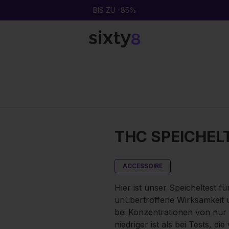
BIS ZU 20G GRATIS TITTY SPRINKLES MAGIC SAUCE
THC SPEICHEL
ACCESSOIRE
Hier ist unser Speicheltest f
unübertroffene Wirksamkeit u
bei Konzentrationen von nur 
niedriger ist als bei Tests, 