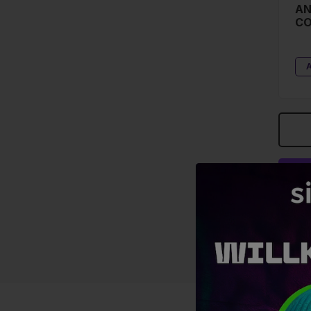
AN
CO