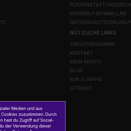
RÜCKERSTATTUNGSRICH
WIDERRUFSFORMULAR
TE
DATENSCHUTZERKLÄRU
NÜTZLICHE LINKS
TREUEPROGRAMM
KONTAKT
MEIN KONTO
BLOG
B2B-ZUGANG
SITEMAP
zialer Medien und aus
 Cookies zuzustimmen. Durch
hast du Zugriff auf Social-
t du der Verwendung dieser