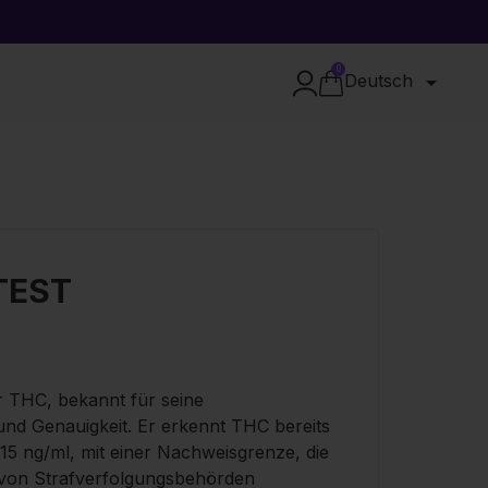
0

Deutsch
TEST
ür THC, bekannt für seine
nd Genauigkeit. Er erkennt THC bereits
15 ng/ml, mit einer Nachweisgrenze, die
die von Strafverfolgungsbehörden