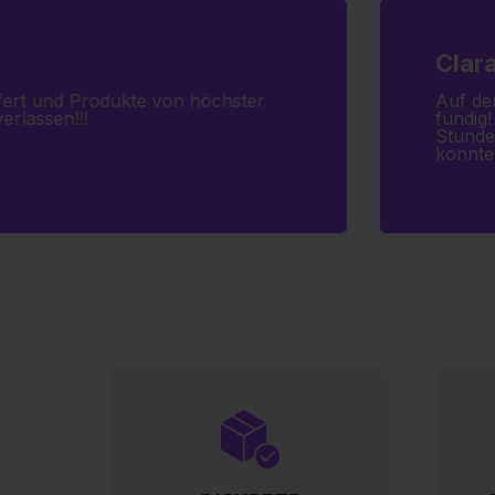
Clara
iefert und Produkte von höchster
Auf de
erlassen!!!
fündig!
Stunde
konnte 