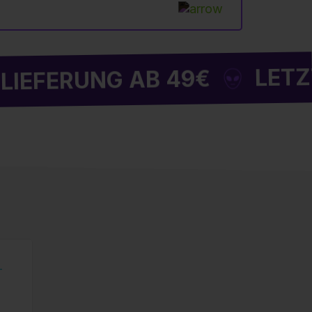
LETZTE WEL
RUNG AB 49€