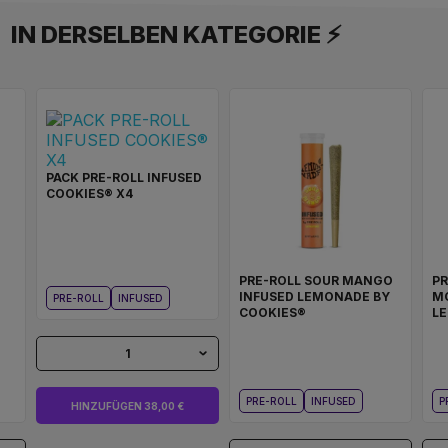
IN DERSELBEN KATEGORIE ⚡
PACK PRE-ROLL INFUSED
COOKIES® X4
PRE-ROLL SOUR MANGO
P
INFUSED LEMONADE BY
MO
PRE-ROLL
INFUSED
COOKIES®
L
1
PRE-ROLL
INFUSED
P
HINZUFÜGEN 38,00 €