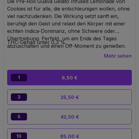
Die Pre-Roll Guava Gelato Infused Lemonade von
Cookies ist für alle, die entschleunigen wollen, ohne
viel nachzudenken. Die Wirkung setzt sanft ein,
beruhigt den Geist und relaxt den Körper mit einer
echten Indica-Dominanz, ohne Schwere oder
Übertreibung. Perfekt, um am Ende des Tages
THC-Gehalt unter 0,3 %.
abzuschalten und einen Off-Moment zu genießen.
Geschmacklich stimmt die Balance: exotische Guave,
Mehr sehen
cremige Rundheit wie Gelato und ein frischer
Lemonade-Touch, der jeden Zug weich und
genussvoll macht. Ein Premium-pre-roll,
8,50 €
1
gebrauchsfertig, gemacht fürs Chillen ohne Druck.
25,50 €
3
42,50 €
5
85,00 €
10