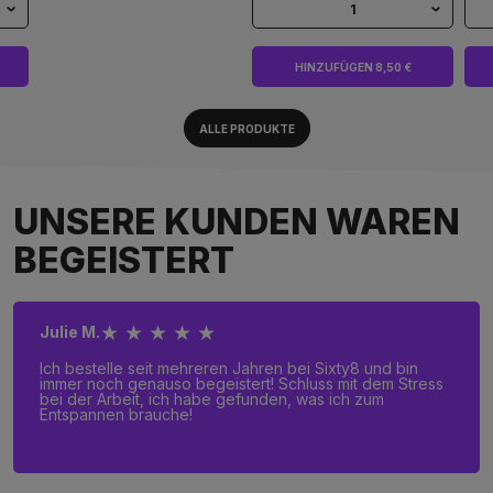
1
HINZUFÜGEN 8,50 €
ALLE PRODUKTE
UNSERE KUNDEN WAREN
BEGEISTERT
★ ★ ★ ★ ★
Julie M.
Ich bestelle seit mehreren Jahren bei Sixty8 und bin
immer noch genauso begeistert! Schluss mit dem Stress
bei der Arbeit, ich habe gefunden, was ich zum
Entspannen brauche!