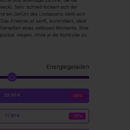
rische und lebendige Zitrone, die die
ckt. Sehr schnell lockert sich der
nd ein Gefühl des Loslassens stellt sich
Das Erlebnis ist sanft, kontrolliert, ideal
 Genießen eines zeitlosen Moments. Eine
spürbar mögen, ohne je die Kontrolle zu
Energiegeladen
29,93 €
-25%
77,81 €
-35%