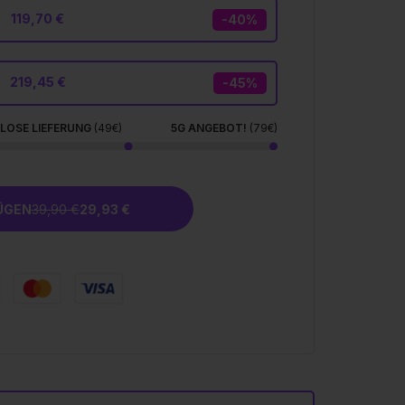
119,70 €
-40%
219,45 €
-45%
LOSE LIEFERUNG
(49€)
5G ANGEBOT!
(79€)
ÜGEN
39,90 €
29,93 €