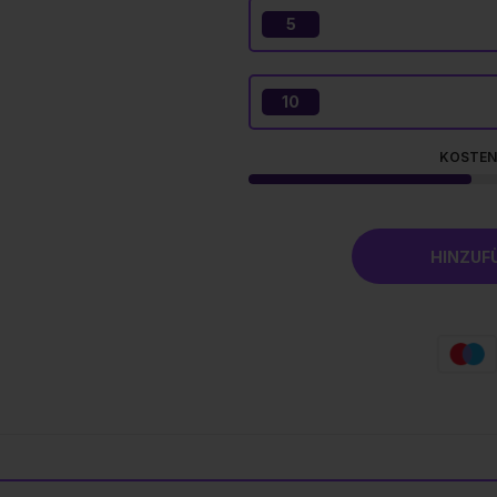
5
10
KOSTEN
HINZUF