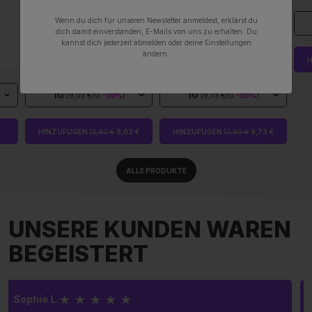
Wenn du dich für unseren Newsletter anmeldest, erklärst du
dich damit einverstanden, E-Mails von uns zu erhalten. Du
kannst dich jederzeit abmelden oder deine Einstellungen
ändern.
BLÜTE
MAGIC SAUCE
BLÜTE
MAGIC SAUCE
1G
1G
(9,03 €/G
-30%
)
(9,73 €/G
-30%
)
HINZUFÜGEN
12,90 €
9,03 €
HINZUFÜGEN
13,90 €
9,73 €
ALLE PRODUKTE
UNSERE KUNDEN WAREN
BEGEISTERT
★ ★ ★ ★ ☆
Clara P.