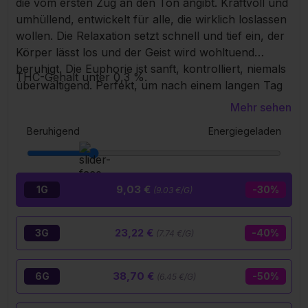
die vom ersten Zug an den Ton angibt. Kraftvoll und
umhüllend, entwickelt für alle, die wirklich loslassen
wollen. Die Relaxation setzt schnell und tief ein, der
Körper lässt los und der Geist wird wohltuend
beruhigt. Die Euphorie ist sanft, kontrolliert, niemals
THC-Gehalt unter 0,3 %.
überwältigend. Perfekt, um nach einem langen Tag
abzuschalten, das Tempo zu drosseln und den Lärm
Mehr sehen
auszublenden, ohne die Kontrolle zu verlieren. Eine
Beruhigend
Energiegeladen
Blüte mit Charakter, klar für alle, die die Wirkung
spüren wollen.
9,03 €
1G
-30%
(9.03 €/G)
23,22 €
3G
-40%
(7.74 €/G)
38,70 €
6G
-50%
(6.45 €/G)