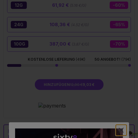
61,92 €
12G
-60%
(5.16 €/G)
108,36 €
24G
-65%
(4.52 €/G)
387,00 €
100G
-70%
(3.87 €/G)
KOSTENLOSE LIEFERUNG
(49€)
5G ANGEBOT!
(79€)
HINZUFÜGEN
12,90 €
9,03 €
Erfahren Sie mehr über
LA CHUPACABRA 50% BLÜTE
MAGIC SAUCE