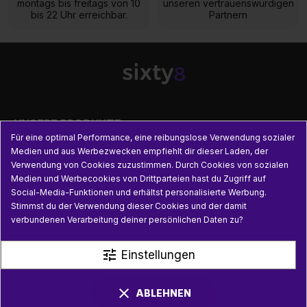
montags bis freitags von 10
unseren vertrauenswürdigen
bis 22 Uhr erreichbar.
Partnern

UNSERE PRODUKTE
Für eine optimal Performance, eine reibungslose Verwendung sozialer
Medien und aus Werbezwecken empfiehlt dir dieser Laden, der

PRAKTISCHE INFORMATIONEN
Verwendung von Cookies zuzustimmen. Durch Cookies von sozialen
Medien und Werbecookies von Drittparteien hast du Zugriff auf
Social-Media-Funktionen und erhältst personalisierte Werbung.

NÜTZLICHE LINKS
Stimmst du der Verwendung dieser Cookies und der damit
verbundenen Verarbeitung deiner persönlichen Daten zu?
tune
Einstellungen
clear
ABLEHNEN