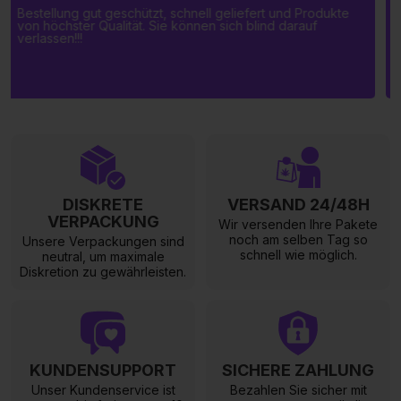
Auf der Suche nach Produkten, die intensiv entspannen,
wurde ich fündig! Allerdings war ich enttäuscht, dass ich
meine Bestellung einige Stunden vor Beginn der Aktion
aufgegeben hatte. Der Kundenservice konnte nichts tun,
um mich vollständig zufrieden zu stellen.
DISKRETE
VERSAND 24/48H
VERPACKUNG
Wir versenden Ihre Pakete
noch am selben Tag so
Unsere Verpackungen sind
schnell wie möglich.
neutral, um maximale
Diskretion zu gewährleisten.
KUNDENSUPPORT
SICHERE ZAHLUNG
Unser Kundenservice ist
Bezahlen Sie sicher mit