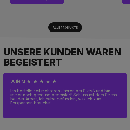
ALLE PRODUKTE
UNSERE KUNDEN WAREN
BEGEISTERT
★ ★ ★ ★ ★
Julie M.
Ich bestelle seit mehreren Jahren bei Sixty8 und bin
immer noch genauso begeistert! Schluss mit dem Stress
bei der Arbeit, ich habe gefunden, was ich zum
Entspannen brauche!