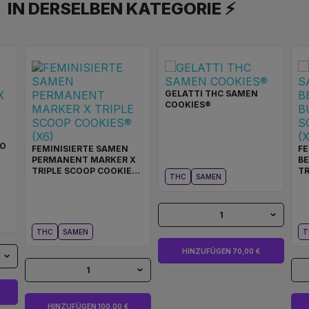
IN DERSELBEN KATEGORIE ⚡
GELATTI THC SAMEN
COOKIES®
TO
FEMINISIERTE SAMEN
FE
PERMANENT MARKER X
BE
TRIPLE SCOOP COOKIES®
TR
THC
SAMEN
(X6)
(X
1
THC
SAMEN
T
HINZUFÜGEN 70,00 €
1
HINZUFÜGEN 100,00 €