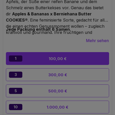
Apfels, der Süße einer reifen Banane und dem
Schmelz eines Butterkekses vor. Genau das bietet
dir
Apples & Bananas x Berniehana Butter
COOKIES®
. Eine feminisierte Sorte, gedacht für alle,
die einen echten Genussmoment wollen – zugleich
Jede Packung enthält 6 Samen.
kraftvoll und gourmand. Ihre fruchtigen und
cremigen Aromen lassen deine
Mehr sehen
Geschmacksknospen reisen, bevor sie dich in eine
euphorische, tiefe und langanhaltende Entspannung
hüllt. Ein einzigartiges Sinneserlebnis, gemacht für
100,00 €
1
echte Chill-Kenner, die Genuss in all seinen Facetten
erleben wollen.
300,00 €
3
500,00 €
5
1.000,00 €
10