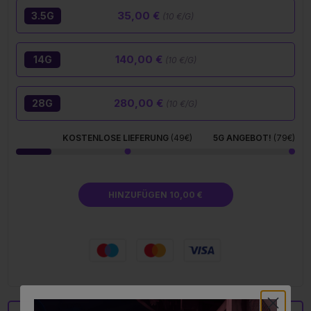
35,00 €
3.5G
(10 €/G)
140,00 €
14G
(10 €/G)
280,00 €
28G
(10 €/G)
KOSTENLOSE LIEFERUNG
(49€)
5G ANGEBOT!
(79€)
HINZUFÜGEN 10,00 €