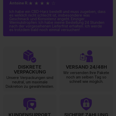
★ ★ ★ ★ ★
Sophie L.
Bestellung gut geschützt, schnell geliefert und Produkte
von höchster Qualität. Sie können sich blind darauf
verlassen!!!
DISKRETE
VERSAND 24/48H
VERPACKUNG
Wir versenden Ihre Pakete
noch am selben Tag so
Unsere Verpackungen sind
schnell wie möglich.
neutral, um maximale
Diskretion zu gewährleisten.
KUNDENSUPPORT
SICHERE ZAHLUNG