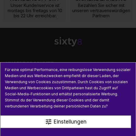
Unser Kundenservice ist
Bezahlen Sie sicher mit
montags bis freitags von 10
unseren vertrauenswürdigen
bis 22 Uhr erreichbar.
Partnern

UNSERE PRODUKTE
Für eine optimal Performance, eine reibungslose Verwendung sozialer
Medien und aus Werbezwecken empfiehlt dir dieser Laden, der

PRAKTISCHE INFORMATIONEN
Verwendung von Cookies zuzustimmen. Durch Cookies von sozialen
Medien und Werbecookies von Drittparteien hast du Zugriff auf
Social-Media-Funktionen und erhältst personalisierte Werbung.

NÜTZLICHE LINKS
Stimmst du der Verwendung dieser Cookies und der damit
verbundenen Verarbeitung deiner persönlichen Daten zu?
tune
Einstellungen