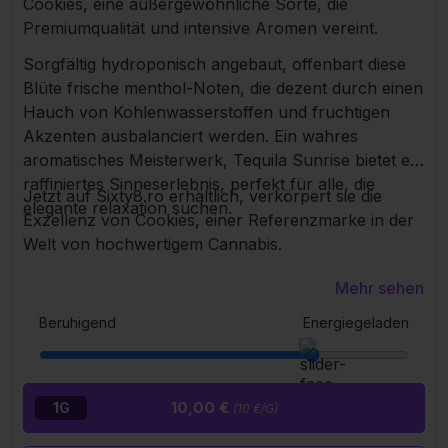
Cookies, eine außergewöhnliche Sorte, die
Premiumqualität und intensive Aromen vereint.
Sorgfältig hydroponisch angebaut, offenbart diese
Blüte frische menthol-Noten, die dezent durch einen
Hauch von Kohlenwasserstoffen und fruchtigen
Akzenten ausbalanciert werden. Ein wahres
aromatisches Meisterwerk, Tequila Sunrise bietet ein
raffiniertes Sinneserlebnis, perfekt für alle, die
Jetzt auf Sixty8.ro erhältlich, verkörpert sie die
elegante relaxation suchen.
Exzellenz von Cookies, einer Referenzmarke in der
Welt von hochwertigem Cannabis.
Mehr sehen
Beruhigend
Energiegeladen
10,00 €
1G
(10 €/G)