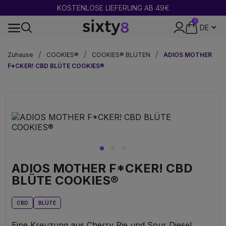
2 GEKAUFT = 1 GRATIS
0
DISKRETE VERPACKUNG
Zuhause
COOKIES®
COOKIES® BLÜTEN
ADIOS MOTHER
F*CKER! CBD BLÜTE COOKIES®
ADIOS MOTHER F*CKER! CBD
BLÜTE COOKIES®
CBD
BLÜTE
Eine Kreuzung aus Cherry Pie und Sour Diesel,