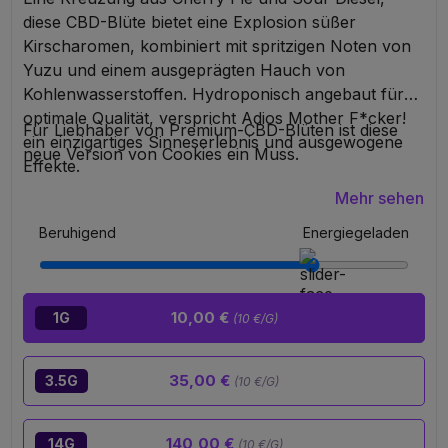
diese CBD-Blüte bietet eine Explosion süßer
Kirscharomen, kombiniert mit spritzigen Noten von
Yuzu und einem ausgeprägten Hauch von
Kohlenwasserstoffen. Hydroponisch angebaut für
optimale Qualität, verspricht Adios Mother F*cker!
Für Liebhaber von Premium-CBD-Blüten ist diese
ein einzigartiges Sinneserlebnis und ausgewogene
neue Version von Cookies ein Muss.
Effekte.
Mehr sehen
Beruhigend
Energiegeladen
10,00 €
1G
(10 €/G)
35,00 €
3.5G
(10 €/G)
140,00 €
14G
(10 €/G)