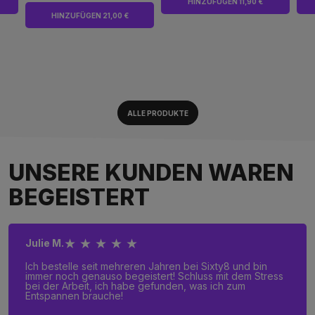
HINZUFÜGEN 11,90 €
HINZUFÜGEN 21,00 €
ALLE PRODUKTE
UNSERE KUNDEN WAREN
BEGEISTERT
★ ★ ★ ★ ★
Julie M.
Ich bestelle seit mehreren Jahren bei Sixty8 und bin
immer noch genauso begeistert! Schluss mit dem Stress
bei der Arbeit, ich habe gefunden, was ich zum
Entspannen brauche!