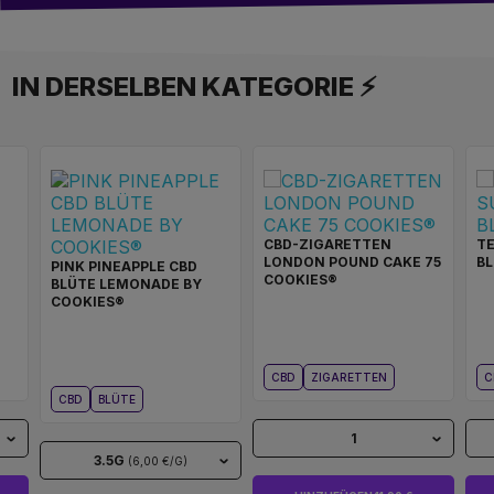
IN DERSELBEN KATEGORIE ⚡
CBD-ZIGARETTEN
TE
LONDON POUND CAKE 75
BL
PINK PINEAPPLE CBD
COOKIES®
BLÜTE LEMONADE BY
COOKIES®
CBD
ZIGARETTEN
C
CBD
BLÜTE
1
3.5G
(6,00 €/G)