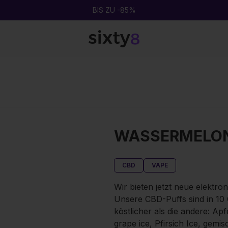
BIS ZU 20G GRATIS TITTY SPRINKLES MAGIC SAUCE
WASSERMELONE
CBD
VAPE
Wir bieten jetzt neue elektro
Unsere CBD-Puffs sind in 10 
köstlicher als die andere: Ap
grape ice, Pfirsich Ice, gemi