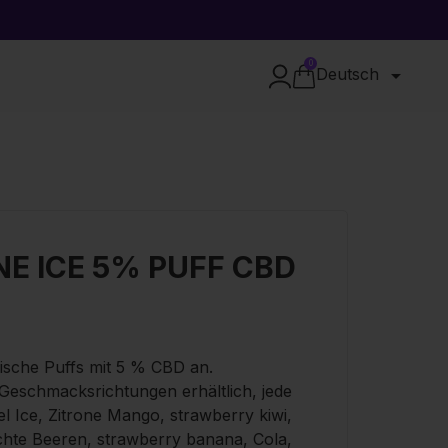
0

Deutsch
 ICE 5% PUFF CBD
nische Puffs mit 5 % CBD an.
Geschmacksrichtungen erhältlich, jede
fel Ice, Zitrone Mango, strawberry kiwi,
schte Beeren, strawberry banana, Cola,