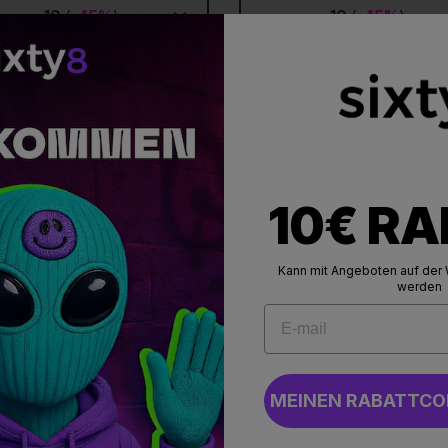
10
(
-45%
)
10
(
-45%
)
NZUFÜGEN
49,90 €
37,43 €
HINZUFÜGEN
49,90 €
37,
10€ R
Kann mit Angeboten auf der 
werden
ALLE PRODUKTE
MEINEN RABATTCO