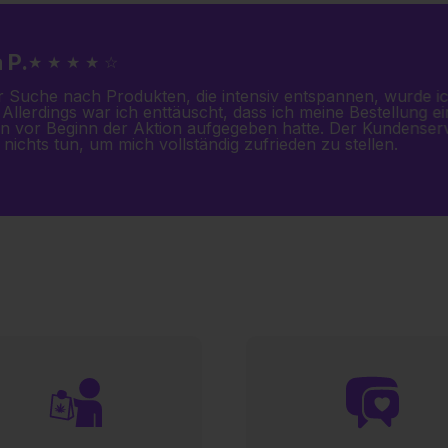
 P.
★ ★ ★ ★ ☆
r Suche nach Produkten, die intensiv entspannen, wurde i
 Allerdings war ich enttäuscht, dass ich meine Bestellung ei
n vor Beginn der Aktion aufgegeben hatte. Der Kundenser
nichts tun, um mich vollständig zufrieden zu stellen.