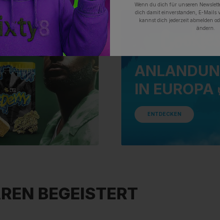
Wenn du dich für unseren Newslette
dich damit einverstanden, E-Mails 
kannst dich jederzeit abmelden od
ändern.
ANLANDUN
IN EUROPA 
ENTDECKEN
REN BEGEISTERT