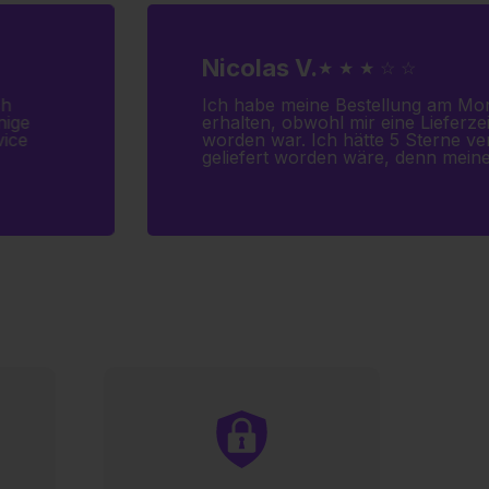
Nicolas V.
★ ★ ★ ☆ ☆
ch
Ich habe meine Bestellung am Mo
nige
erhalten, obwohl mir eine Lieferz
vice
worden war. Ich hätte 5 Sterne ve
geliefert worden wäre, denn mei