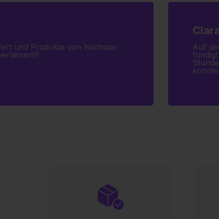
Clara
iefert und Produkte von höchster
Auf de
erlassen!!!
fündig!
Stunde
konnte 