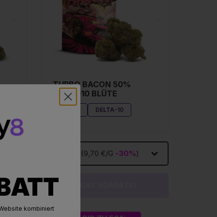
TURBO BACON 50%
DELTA-10 BLÜTE
BLÜTE
DELTA-10
1G
(9,70 €/G
-30%
)
ABATT
NICHT VORRÄTIG
Website kombiniert