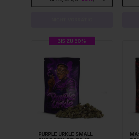
NICHT VORRÄTIG
BIS ZU 50%
PURPLE URKLE SMALL
MA