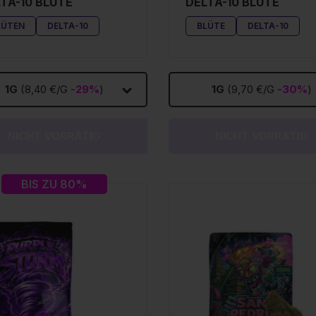
TA-10 BLÜTE
DELTA-10 BLÜTE
LÜTEN
DELTA-10
BLÜTE
DELTA-10
1G
(8,40 €/G
-29%
)
1G
(9,70 €/G
-30%
)
NICHT VORRÄTIG
NICHT VORRÄTIG
BIS ZU 80%