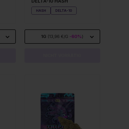
DELTA-10 HASH
HASH
DELTA-10
1G
(13,96 €/G
-60%
)
NICHT VORRÄTIG