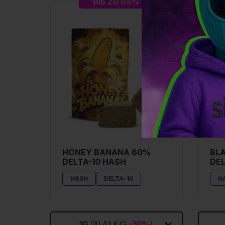
BIS ZU 65%
HONEY BANANA 60%
BL
DELTA-10 HASH
DEL
HASH
DELTA-10
H
1G
(10,43 €/G
-30%
)