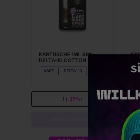
KARTUSCHE 1ML 99%
KA
DELTA-10 COTTON CANDY
DE
VAPE
DELTA-10
V
1
(
-25%
)
NICHT VORRÄTIG