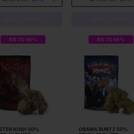
NICHT VORRÄTIG
NICHT VORRÄTIG
BIS ZU 66%
BIS ZU 65%
STER KUSH 50%
OBAMA RUNTZ 50%