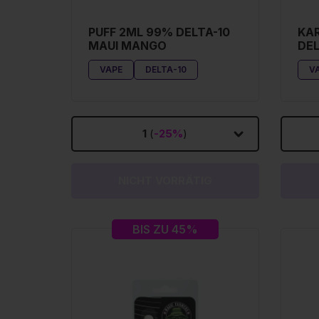
PUFF 2ML 99% DELTA-10
KAR
MAUI MANGO
DEL
VAPE
DELTA-10
V
1
(
-25%
)
NICHT VORRÄTIG
BIS ZU 45%