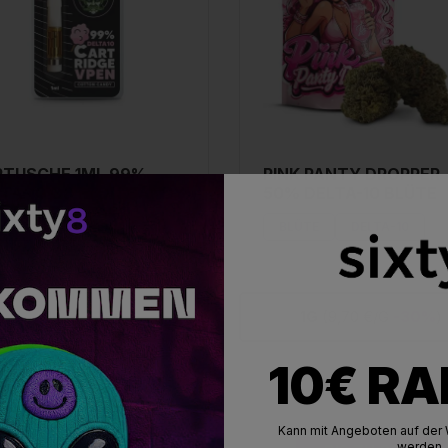
RTUSCHE 1ML 99%
PINK PANTY DROPPER
LTA-10 COTTON CANDY
50% DELTA-10 BLÜTE
APE
DELTA-10
BLÜTE
DELTA-10
1
(
-25%
)
1G
(9,70 €/G
-30%
)
10€ R
NICHT VORRÄTIG
NICHT VORRÄTIG
Kann mit Angeboten auf der 
werden