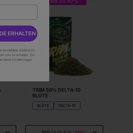
BIS ZU 50%
DE ERHALTEN
r anmeldest, erklärst du
von uns zu erhalten. Du
er deine Einstellungen
%
TRIM 50% DELTA-10
BLÜTE
BLÜTE
DELTA-10
10G
(3,43 €/G
-30%
)