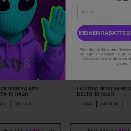
BIS ZU 65%
BIS ZU 65%
MEINEN RABATTCO
Wenn du dich für unseren Newslette
dich damit einverstanden, E-Mails 
kannst dich jederzeit abmelden od
ändern.
ACK MAMBA 60%
LA COSA NOSTRA 60
TA-10 HASH
DELTA-10 HASH
ASH
DELTA-10
HASH
DELTA-10
1G
(9,73 €/G
-30%
)
1G
(11,83 €/G
-30%
)