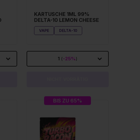
KARTUSCHE 1ML 99%
O
DELTA-10 LEMON CHEESE
VAPE
DELTA-10
1
(
-25%
)
NICHT VORRÄTIG
BIS ZU 65%