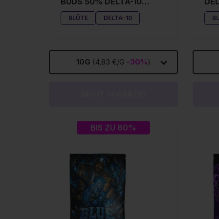
BUDS 50% DELTA-10
DEL
BLÜTE
BLÜTE
DELTA-10
B
10G
(4,83 €/G
-30%
)
NICHT VORRÄTIG
BIS ZU 80%