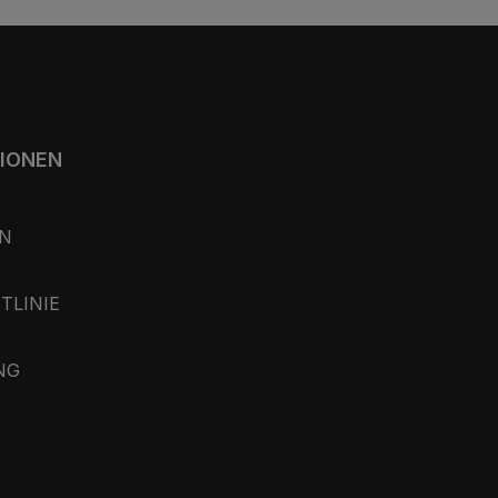
TIONEN
N
TLINIE
NG