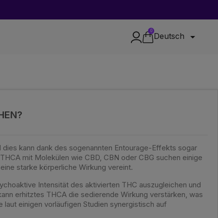
0

Deutsch
HEN?
d dies kann dank des sogenannten Entourage-Effekts sogar
n THCA mit Molekülen wie CBD, CBN oder CBG suchen einige
ine starke körperliche Wirkung vereint.
choaktive Intensität des aktivierten THC auszugleichen und
 kann erhitztes THCA die sedierende Wirkung verstärken, was
aut einigen vorläufigen Studien synergistisch auf