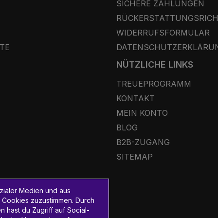
SICHERE ZAHLUNGEN
RÜCKERSTATTUNGSRICH
WIDERRUFSFORMULAR
TE
DATENSCHUTZERKLÄRU
NÜTZLICHE LINKS
TREUEPROGRAMM
KONTAKT
MEIN KONTO
BLOG
B2B-ZUGANG
SITEMAP
zialer Medien und aus
 Cookies zuzustimmen. Durch
hast du Zugriff auf Social-