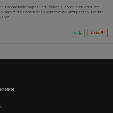
lti-Cannabinoid-Vapes und -Blüten ausprobieren oder Ihre
h darauf, die Dosierungen schrittweise anzupassen und Ihre
ieren.
Ja
Nein
TIONEN
N