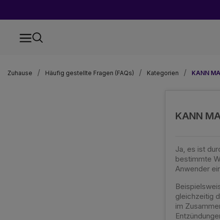
Zuhause
Häufig gestellte Fragen (FAQs)
Kategorien
KANN MA
KANN MA
Ja, es ist d
bestimmte Wi
Anwender ein 
Beispielswei
gleichzeitig
im Zusammenh
Entzündungen