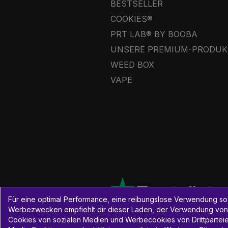
BESTSELLER
COOKIES®
PRT LAB® BY BOOBA
UNSERE PREMIUM-PRODUK
WEED BOX
VAPE
Für eine optimal Performance, eine reibungslose Verwendung so
Werbezwecken empfiehlt dir dieser Laden, der Verwendung von
Cookies von sozialen Medien und Werbecookies von Drittparteien 