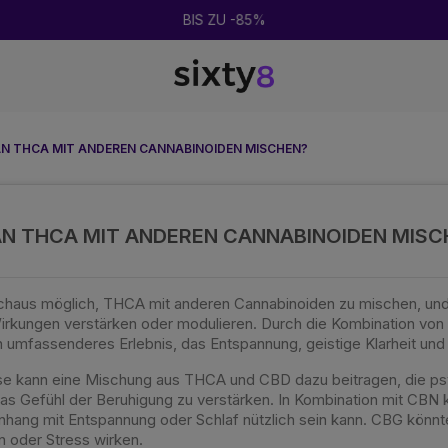
BIS ZU -85%
N THCA MIT ANDEREN CANNABINOIDEN MISCHEN?
N THCA MIT ANDEREN CANNABINOIDEN MISC
urchaus möglich, THCA mit anderen Cannabinoiden zu mischen, un
rkungen verstärken oder modulieren. Durch die Kombination vo
umfassenderes Erlebnis, das Entspannung, geistige Klarheit und e
se kann eine Mischung aus THCA und CBD dazu beitragen, die psy
 das Gefühl der Beruhigung zu verstärken. In Kombination mit CBN
ang mit Entspannung oder Schlaf nützlich sein kann. CBG könnte l
 oder Stress wirken.