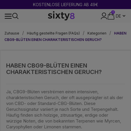
KOSTENLOSE LIEFERUNG AB 49€
0
DISKRETE VERPACKUNG
Zuhause
Häufig gestellte Fragen (FAQs)
Kategorien
HABEN
CBG9-BLÜTEN EINEN CHARAKTERISTISCHEN GERUCH?
HABEN CBG9-BLÜTEN EINEN
CHARAKTERISTISCHEN GERUCH?
Ja, CBG9-Blüten verströmen einen intensiven,
charakteristischen Geruch, der oft ausgeprägter ist als der
von CBD- oder Standard-CBG-Blüten. Diese
Geruchssignatur variiert je nach Sorte und Terpengehalt.
Häufig finden sich holzige, zitrusartige, erdige oder
würzige Noten, die von bekannten Terpenen wie Myrcen,
Caryophyllen oder Limonen stammen.