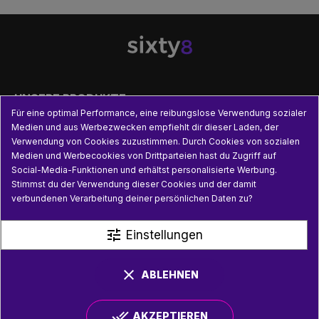

UNSERE PRODUKTE
Für eine optimal Performance, eine reibungslose Verwendung sozialer
Medien und aus Werbezwecken empfiehlt dir dieser Laden, der

PRAKTISCHE INFORMATIONEN
Verwendung von Cookies zuzustimmen. Durch Cookies von sozialen
Medien und Werbecookies von Drittparteien hast du Zugriff auf
Social-Media-Funktionen und erhältst personalisierte Werbung.

NÜTZLICHE LINKS
Stimmst du der Verwendung dieser Cookies und der damit
verbundenen Verarbeitung deiner persönlichen Daten zu?
tune
Einstellungen
clear
ABLEHNEN
done_all
AKZEPTIEREN
© SIXTY8 2026