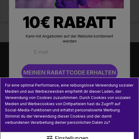
Ja
Nein
10€ RABATT
Kann mit Angeboten auf der Website kombiniert
werden
MEINEN RABATTCODE ERHALTEN

UNSERE PRODUKTE
Für eine optimal Performance, eine reibungslose Verwendung sozialer
Wenn du dich für unseren Newsletter anmeldest, erklärst du
Medien und aus Werbezwecken empfiehlt dir dieser Laden, der

PRAKTISCHE INFORMATIONEN
dich damit einverstanden, E-Mails von uns zu erhalten. Du
Verwendung von Cookies zuzustimmen. Durch Cookies von sozialen
kannst dich jederzeit abmelden oder deine Einstellungen
Medien und Werbecookies von Drittparteien hast du Zugriff auf
ändern.
Social-Media-Funktionen und erhältst personalisierte Werbung.

NÜTZLICHE LINKS
Stimmst du der Verwendung dieser Cookies und der damit
verbundenen Verarbeitung deiner persönlichen Daten zu?
tune
Einstellungen