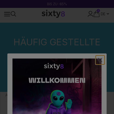
BIS ZU -85%
0
DISKRETE VERPACKUNG
Zuhause
Häufig gestellte Fragen (FAQs)
Kategorien
WELCHE KONZENTRATION SOLLTE MAN WÄHLEN?
HÄUFIG GESTELLTE
WELCHE KONZENTRATION SOLLTE MAN
FRAGEN
WÄHLEN?
Beginnen Sie mit einer niedrigen bis mittleren Konzentration
(5-10 %), um die Dosis schrittweise an Ihre Bedürfnisse
anzupassen. Hohe Konzentrationen sind erfahrenen
Anwendern oder therapeutischen Zwecken vorbehalten.
Sind Sie mit diesem Artikel zufrieden?
Nützlichkeit des Artikels:
0
/
0