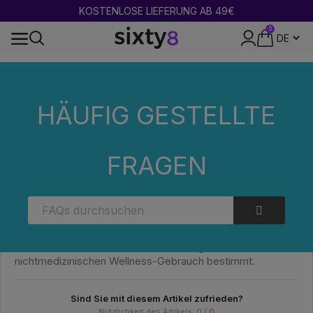
KOSTENLOSE LIEFERUNG AB 49€
0
DISKRETE VERPACKUNG
Zuhause
Häufig gestellte Fragen (FAQs)
Kategorien
HAT
DIE CBD-BLÜTE DER MARKE COOKIES PSYCHOAKTIVE WIRKUNGEN?
HÄUFIG GESTELLTE
HAT DIE CBD-BLÜTE DER MARKE
FRAGEN
COOKIES PSYCHOAKTIVE WIRKUNGEN?
Nein. Die CBD-Blüten von Cookies enthalten ausschließlich
Cannabidiol (CBD), eine nicht psychoaktive Verbindung.
Sie haben keine berauschende Wirkung und sind für den
nichtmedizinischen Wellness-Gebrauch bestimmt.
Sind Sie mit diesem Artikel zufrieden?
Nützlichkeit des Artikels:
0
/
0