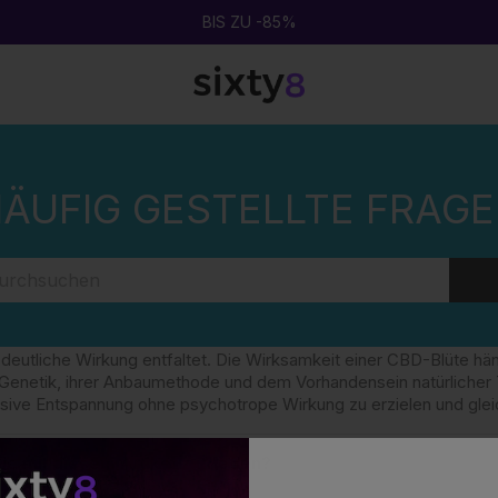
BIS ZU -85%
 EINE WIRKUNGSVOLLE CBD-BLÜTE?
ÄUFIG GESTELLTE FRAG
 EINE WIRKUNGSVOLLE CBD-BLÜTE?
BD-Blüte zeichnet sich durch eine hohe CBD-Konzentration und ein
deutliche Wirkung entfaltet. Die Wirksamkeit einer CBD-Blüte hä
er Genetik, ihrer Anbaumethode und dem Vorhandensein natürliche
nsive Entspannung ohne psychotrope Wirkung zu erzielen und gleic
Sie mit diesem Artikel zufrieden?
hkeit des Artikels:
0
/
0