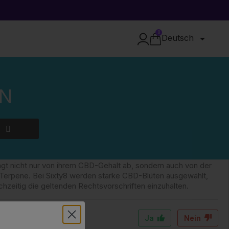
0

Deutsch
EN
 reichhaltiges Terpenprofil aus, das bereits beim ersten
ngt nicht nur von ihrem CBD-Gehalt ab, sondern auch von der
r Terpene. Bei Sixty8 werden starke CBD-Blüten ausgewählt,
hzeitig die geltenden Rechtsvorschriften einzuhalten.
Ja
Nein