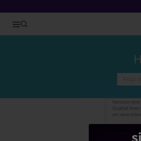
Zuhause
Häufig gestellte Fragen (FAQs)
Kategorien
WAS IST
H
WAS IST
Eine starke C
Konsum eine 
Qualität ihr
um eine inte
Sind 
Nützlic