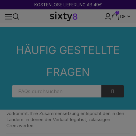
KOSTENLOSE LIEFERUNG AB 49€
0
DISKRETE VERPACKUNG
Zuhause
Häufig gestellte Fragen (FAQs)
Kategorien
WAS
FINDET MAN IN DER KATEGORIE CANDY SHOP MIT DELTA-9-THC?
HÄUFIG GESTELLTE
WAS FINDET MAN IN DER KATEGORIE
FRAGEN
CANDY SHOP MIT DELTA-9-THC?
Diese Kategorie umfasst essbare Hanfprodukte wie
Gummibärchen, Sirupe oder Brownies, die Delta-9-THC
enthalten, ein Molekül, das natürlicherweise in Cannabis
vorkommt. Ihre Zusammensetzung entspricht den in den
Ländern, in denen der Verkauf legal ist, zulässigen
Grenzwerten.