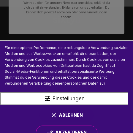
Wenn du dich für unseren Newsletter anmeldest, erklärst du
dich damit einverstanden, E-Mails von uns zu erhalten. Du
kannst dich jederzeit abmelden oder deine Einstellungen
ändern.

UNSERE PRODUKTE
Für eine optimal Performance, eine reibungslose Verwendung sozialer
Medien und aus Werbezwecken empfiehlt dir dieser Laden, der

PRAKTISCHE INFORMATIONEN
Verwendung von Cookies zuzustimmen. Durch Cookies von sozialen
Medien und Werbecookies von Drittparteien hast du Zugriff auf
Social-Media-Funktionen und erhältst personalisierte Werbung.

NÜTZLICHE LINKS
Stimmst du der Verwendung dieser Cookies und der damit
verbundenen Verarbeitung deiner persönlichen Daten zu?
tune
Einstellungen
clear
ABLEHNEN
done_all
AKZEPTIEREN