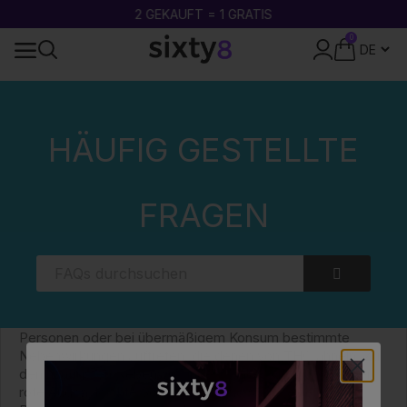
2 GEKAUFT = 1 GRATIS
0
24-STUNDEN-VERSAND
Zuhause
Häufig gestellte Fragen (FAQs)
Kategorien
WELCHE NEBENWIRKUNGEN HAT THCA?
HÄUFIG GESTELLTE
WELCHE NEBENWIRKUNGEN HAT THCA?
FRAGEN
In seiner rohen Form wird THCA von den meisten
Anwendern im Allgemeinen gut vertragen, da es keine
psychotrope Wirkung hat. Wenn es jedoch erhitzt und in
THC umgewandelt wird, können bei empfindlichen
Personen oder bei übermäßigem Konsum bestimmte
Nebenwirkungen auftreten, die denen von THC ähneln. Zu
den häufigsten Nebenwirkungen zählen Mundtrockenheit,
rote Augen, leichte Schläfrigkeit und sogar eine