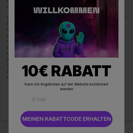
Beschleunigung des Herzrhythmus oder ein
vorübergehendes Gefühl der Angst.
Wie bei jedem aktiven Cannabinoid hängt die Reaktion vom
Profil des jeweiligen Konsumenten (Gewicht,
Stoffwechsel, Toleranz usw.) und der gewählten
Konsumform ab. Deshalb wird immer empfohlen, mit einer
niedrigen Dosis zu beginnen, insbesondere wenn Sie noch
keine Erfahrung mit THCA haben, und die Wirkung
schrittweise zu beobachten. Unsere Produkte werden
getestet und entwickelt, um Qualität, Sicherheit und
10€ RABATT
Rückverfolgbarkeit zu gewährleisten. Wenn Sie jedoch
Zweifel haben oder sich in ärztlicher Behandlung befinden,
sollten Sie vor der Anwendung einen Arzt konsultieren.
Kann mit Angeboten auf der Website kombiniert
werden
Sind Sie mit diesem Artikel zufrieden?
Nützlichkeit des Artikels:
0
/
0
Ja
Nein
MEINEN RABATTCODE ERHALTEN